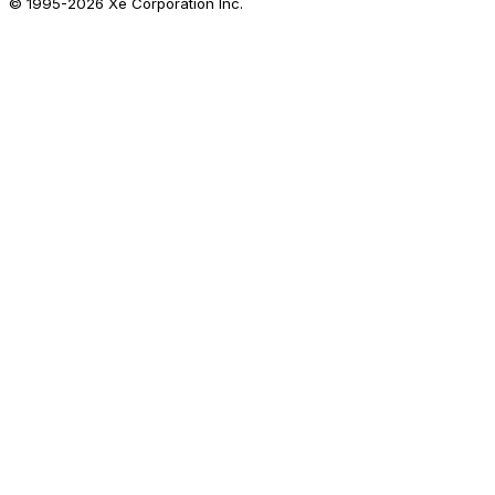
© 1995-
2026
Xe Corporation Inc.