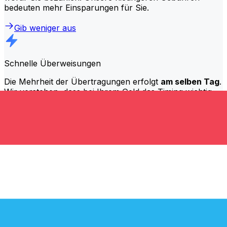
bedeuten mehr Einsparungen für Sie.
Gib weniger aus
Schnelle Überweisungen
Die Mehrheit der Übertragungen erfolgt
am selben Tag
.
Wir verstehen, dass bei Ihrem Geld das Timing wichtig
ist.
Schneller senden.
Häufig gestellte Fragen (FAQ)
Was ist ein SWIFT-Code und warum brauche ich ihn in Luxemburg?
Ein SWIFT-Code – auch bekannt als BIC (Bank Identifier
Code) – ist ein internationaler Standard zur
Identifizierung von Banken und Finanzinstituten. Sie
benötigen Luxemburg den richtigen SWIFT-Code, um