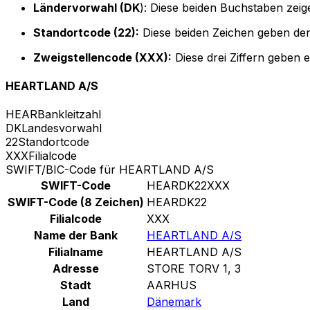
Ländervorwahl (DK
): Diese beiden Buchstaben zei
Standortcode (22):
Diese beiden Zeichen geben den
Zweigstellencode (XXX):
Diese drei Ziffern geben 
HEARTLAND A/S
HEAR
Bankleitzahl
DK
Landesvorwahl
22
Standortcode
XXX
Filialcode
SWIFT/BIC-Code für HEARTLAND A/S
SWIFT-Code
HEARDK22XXX
SWIFT-Code (8 Zeichen)
HEARDK22
Filialcode
XXX
Name der Bank
HEARTLAND A/S
Filialname
HEARTLAND A/S
Adresse
STORE TORV 1, 3
Stadt
AARHUS
Land
Dänemark