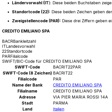
Ländervorwahl (IT
): Diese beiden Buchstaben zeigen
Standortcode (22):
Diese beiden Zeichen geben den
Zweigstellencode (PAR):
Diese drei Ziffern geben e
CREDITO EMILIANO SPA
BACR
Bankleitzahl
IT
Landesvorwahl
22
Standortcode
PAR
Filialcode
SWIFT/BIC-Code für CREDITO EMILIANO SPA
SWIFT-Code
BACRIT22PAR
SWIFT-Code (8 Zeichen)
BACRIT22
Filialcode
PAR
Name der Bank
CREDITO EMILIANO SPA
Filialname
CREDITO EMILIANO SPA
Adresse
VIA PIER MARIA ROSSI 14A
Stadt
PARMA
Land
Italien