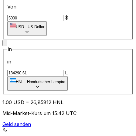
Von
$
USD
-
US-Dollar
in
in
L
HNL
-
Hondurischer Lempira
1.00
USD
=
26
,85812
HNL
Mid-Market-Kurs um 15:42 UTC
Geld senden