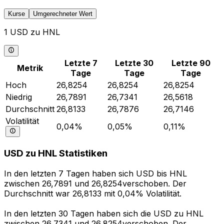
Kurse
Umgerechneter Wert
1 USD zu HNL
Letzte 7
Letzte 30
Letzte 90
Metrik
Tage
Tage
Tage
Hoch
26,8254
26,8254
26,8254
Niedrig
26,7891
26,7341
26,5618
Durchschnitt
26,8133
26,7876
26,7146
Volatilität
0,04%
0,05%
0,11%
USD zu HNL Statistiken
In den letzten 7 Tagen haben sich USD bis HNL
zwischen 26,7891 und 26,8254verschoben. Der
Durchschnitt war 26,8133 mit 0,04% Volatilität.
In den letzten 30 Tagen haben sich die USD zu HNL
zwischen 26,7341 und 26,8254verschoben. Der