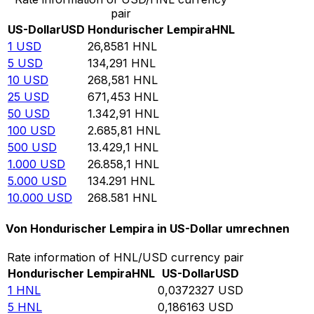
pair
US-Dollar
USD
Hondurischer Lempira
HNL
1
USD
26,8581
HNL
5
USD
134,291
HNL
10
USD
268,581
HNL
25
USD
671,453
HNL
50
USD
1.342,91
HNL
100
USD
2.685,81
HNL
500
USD
13.429,1
HNL
1.000
USD
26.858,1
HNL
5.000
USD
134.291
HNL
10.000
USD
268.581
HNL
Von Hondurischer Lempira in US-Dollar umrechnen
Rate information of HNL/USD currency pair
Hondurischer Lempira
HNL
US-Dollar
USD
1
HNL
0,0372327
USD
5
HNL
0,186163
USD