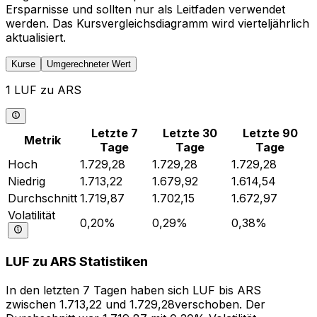
Ersparnisse und sollten nur als Leitfaden verwendet
werden. Das Kursvergleichsdiagramm wird vierteljährlich
aktualisiert.
Kurse
Umgerechneter Wert
1 LUF zu ARS
Letzte 7
Letzte 30
Letzte 90
Metrik
Tage
Tage
Tage
Hoch
1.729,28
1.729,28
1.729,28
Niedrig
1.713,22
1.679,92
1.614,54
Durchschnitt
1.719,87
1.702,15
1.672,97
Volatilität
0,20%
0,29%
0,38%
LUF zu ARS Statistiken
In den letzten 7 Tagen haben sich LUF bis ARS
zwischen 1.713,22 und 1.729,28verschoben. Der