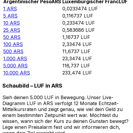
Argentinischer Peso
ARS
Luxemburgischer Franc
LUF
1
ARS
0,0233474
LUF
5
ARS
0,116737
LUF
10
ARS
0,233474
LUF
25
ARS
0,583686
LUF
50
ARS
1,16737
LUF
100
ARS
2,33474
LUF
500
ARS
11,6737
LUF
1.000
ARS
23,3474
LUF
5.000
ARS
116,737
LUF
10.000
ARS
233,474
LUF
Schaubild – LUF in ARS
Sieh deinen 5.000 LUF in Bewegung. Unser Live-
Diagramm LUF in ARS verfolgt 12 Monate Echtzeit-
Mittelkursraten und zeigt genau, wie viel dein Geld zu
einem bestimmten Zeitpunkt wert war. Möchtest du
wissen, wann sich der Kurs zu deinen Gunsten bewegt?
Lege einen Preisalarm fest und wir informieren dich,