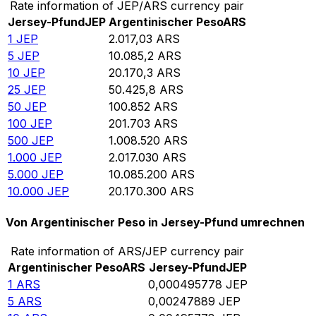
Rate information of JEP/ARS currency pair
Jersey-Pfund
JEP
Argentinischer Peso
ARS
1
JEP
2.017,03
ARS
5
JEP
10.085,2
ARS
10
JEP
20.170,3
ARS
25
JEP
50.425,8
ARS
50
JEP
100.852
ARS
100
JEP
201.703
ARS
500
JEP
1.008.520
ARS
1.000
JEP
2.017.030
ARS
5.000
JEP
10.085.200
ARS
10.000
JEP
20.170.300
ARS
Von Argentinischer Peso in Jersey-Pfund umrechnen
Rate information of ARS/JEP currency pair
Argentinischer Peso
ARS
Jersey-Pfund
JEP
1
ARS
0,000495778
JEP
5
ARS
0,00247889
JEP