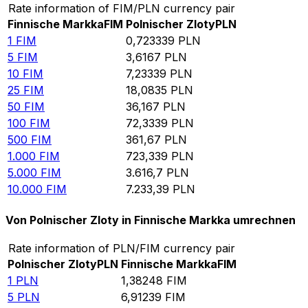
Rate information of FIM/PLN currency pair
Finnische Markka
FIM
Polnischer Zloty
PLN
1
FIM
0,723339
PLN
5
FIM
3,6167
PLN
10
FIM
7,23339
PLN
25
FIM
18,0835
PLN
50
FIM
36,167
PLN
100
FIM
72,3339
PLN
500
FIM
361,67
PLN
1.000
FIM
723,339
PLN
5.000
FIM
3.616,7
PLN
10.000
FIM
7.233,39
PLN
Von Polnischer Zloty in Finnische Markka umrechnen
Rate information of PLN/FIM currency pair
Polnischer Zloty
PLN
Finnische Markka
FIM
1
PLN
1,38248
FIM
5
PLN
6,91239
FIM