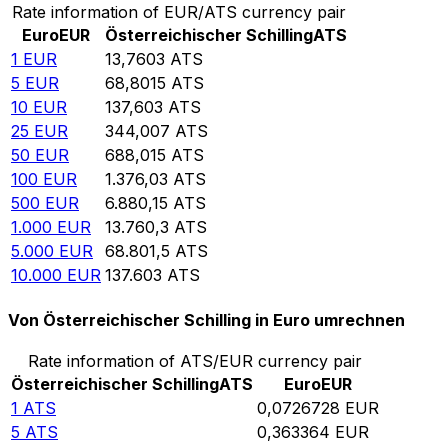
Rate information of EUR/ATS currency pair
Euro
EUR
Österreichischer Schilling
ATS
1
EUR
13,7603
ATS
5
EUR
68,8015
ATS
10
EUR
137,603
ATS
25
EUR
344,007
ATS
50
EUR
688,015
ATS
100
EUR
1.376,03
ATS
500
EUR
6.880,15
ATS
1.000
EUR
13.760,3
ATS
5.000
EUR
68.801,5
ATS
10.000
EUR
137.603
ATS
Von Österreichischer Schilling in Euro umrechnen
Rate information of ATS/EUR currency pair
Österreichischer Schilling
ATS
Euro
EUR
1
ATS
0,0726728
EUR
5
ATS
0,363364
EUR