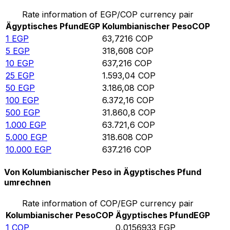
Rate information of EGP/COP currency pair
Ägyptisches Pfund
EGP
Kolumbianischer Peso
COP
1
EGP
63,7216
COP
5
EGP
318,608
COP
10
EGP
637,216
COP
25
EGP
1.593,04
COP
50
EGP
3.186,08
COP
100
EGP
6.372,16
COP
500
EGP
31.860,8
COP
1.000
EGP
63.721,6
COP
5.000
EGP
318.608
COP
10.000
EGP
637.216
COP
Von Kolumbianischer Peso in Ägyptisches Pfund
umrechnen
Rate information of COP/EGP currency pair
Kolumbianischer Peso
COP
Ägyptisches Pfund
EGP
1
COP
0,0156933
EGP