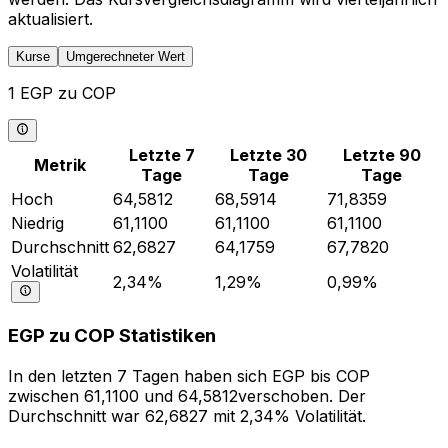
aktualisiert.
Kurse
Umgerechneter Wert
1 EGP zu COP
Letzte 7
Letzte 30
Letzte 90
Metrik
Tage
Tage
Tage
Hoch
64,5812
68,5914
71,8359
Niedrig
61,1100
61,1100
61,1100
Durchschnitt
62,6827
64,1759
67,7820
Volatilität
2,34%
1,29%
0,99%
EGP zu COP Statistiken
In den letzten 7 Tagen haben sich EGP bis COP
zwischen 61,1100 und 64,5812verschoben. Der
Durchschnitt war 62,6827 mit 2,34% Volatilität.