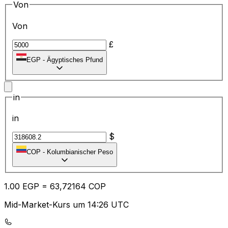
Von
Von
£
EGP
-
Ägyptisches Pfund
in
in
$
COP
-
Kolumbianischer Peso
1.00
EGP
=
63
,72164
COP
Mid-Market-Kurs um 14:26 UTC