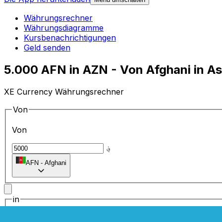
Währungsrechner
Währungsdiagramme
Kursbenachrichtigungen
Geld senden
5.000 AFN in AZN - Von Afghani in 
XE Currency Währungsrechner
Von
Von
؋
AFN
-
Afghani
in
in