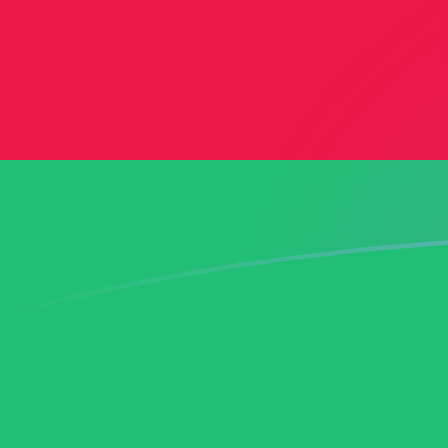
AFN zu AZN heutige Wechselkurse
Von Afghani in Aserbaidschan-Manat umrechnen
Rate information of AFN/AZN currency
pair
Afghani
AFN
Aserbaidschan-Manat
AZN
1
AFN
0,0259542
AZN
5
AFN
0,129771
AZN
10
AFN
0,259542
AZN
25
AFN
0,648855
AZN
50
AFN
1,29771
AZN
100
AFN
2,59542
AZN
500
AFN
12,9771
AZN
1.000
AFN
25,9542
AZN
5.000
AFN
129,771
AZN
10.000
AFN
259,542
AZN
Von Aserbaidschan-Manat in Afghani umrechnen