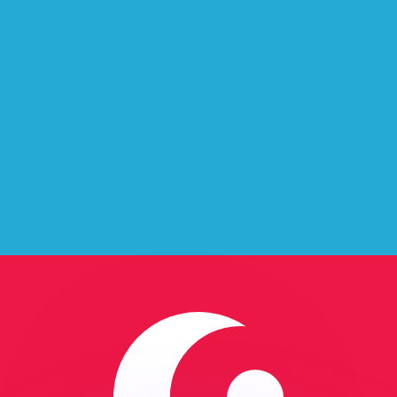
Wir schlagen Konkurrenzkurse.
ies dient nur zu Informationszwecken. Diesen Kurs erhalt
annst?