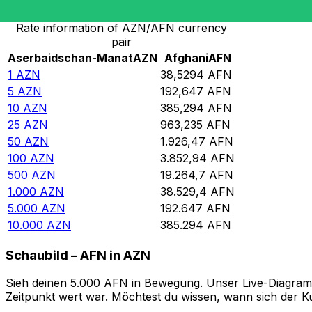
Rate information of AZN/AFN currency
pair
Aserbaidschan-Manat
AZN
Afghani
AFN
1
AZN
38,5294
AFN
5
AZN
192,647
AFN
10
AZN
385,294
AFN
25
AZN
963,235
AFN
50
AZN
1.926,47
AFN
100
AZN
3.852,94
AFN
500
AZN
19.264,7
AFN
1.000
AZN
38.529,4
AFN
5.000
AZN
192.647
AFN
10.000
AZN
385.294
AFN
Schaubild – AFN in AZN
Sieh deinen 5.000 AFN in Bewegung. Unser Live-Diagramm 
Zeitpunkt wert war. Möchtest du wissen, wann sich der Ku