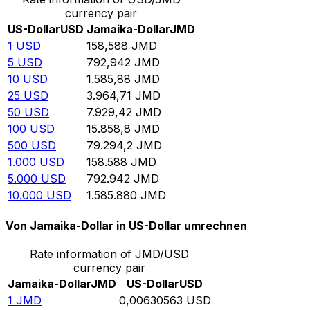
currency pair
US-Dollar
USD
Jamaika-Dollar
JMD
1
USD
158,588
JMD
5
USD
792,942
JMD
10
USD
1.585,88
JMD
25
USD
3.964,71
JMD
50
USD
7.929,42
JMD
100
USD
15.858,8
JMD
500
USD
79.294,2
JMD
1.000
USD
158.588
JMD
5.000
USD
792.942
JMD
10.000
USD
1.585.880
JMD
Von Jamaika-Dollar in US-Dollar umrechnen
Rate information of JMD/USD
currency pair
Jamaika-Dollar
JMD
US-Dollar
USD
1
JMD
0,00630563
USD