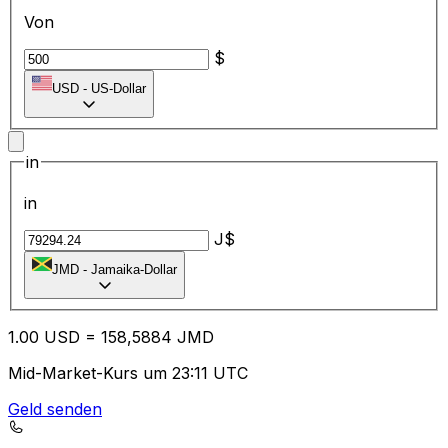
Von
$
USD
-
US-Dollar
in
in
J$
JMD
-
Jamaika-Dollar
1.00
USD
=
15
8,5884
JMD
Mid-Market-Kurs um 23:11 UTC
Geld senden