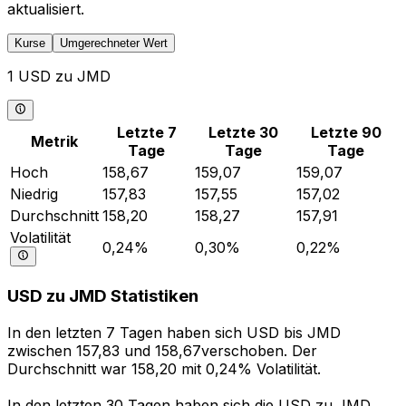
aktualisiert.
Kurse
Umgerechneter Wert
1 USD zu JMD
Letzte 7
Letzte 30
Letzte 90
Metrik
Tage
Tage
Tage
Hoch
158,67
159,07
159,07
Niedrig
157,83
157,55
157,02
Durchschnitt
158,20
158,27
157,91
Volatilität
0,24%
0,30%
0,22%
USD zu JMD Statistiken
In den letzten 7 Tagen haben sich USD bis JMD
zwischen 157,83 und 158,67verschoben. Der
Durchschnitt war 158,20 mit 0,24% Volatilität.
In den letzten 30 Tagen haben sich die USD zu JMD