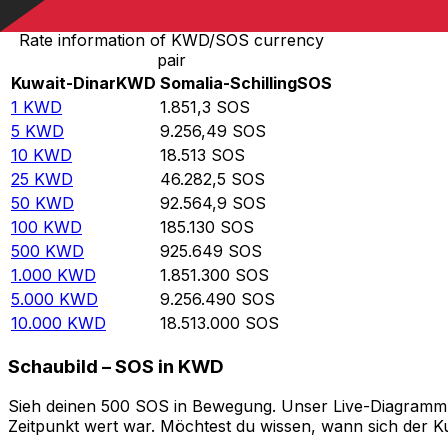
Rate information of KWD/SOS currency
pair
Kuwait-Dinar
KWD
Somalia-Schilling
SOS
1
KWD
1.851,3
SOS
5
KWD
9.256,49
SOS
10
KWD
18.513
SOS
25
KWD
46.282,5
SOS
50
KWD
92.564,9
SOS
100
KWD
185.130
SOS
500
KWD
925.649
SOS
1.000
KWD
1.851.300
SOS
5.000
KWD
9.256.490
SOS
10.000
KWD
18.513.000
SOS
Schaubild – SOS in KWD
Sieh deinen 500 SOS in Bewegung. Unser Live-Diagramm S
Zeitpunkt wert war. Möchtest du wissen, wann sich der Ku