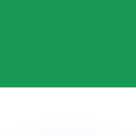
Wir schlagen Konkurrenzkurse.
ies dient nur zu Informationszwecken. Diesen Kurs erhalt
annst?