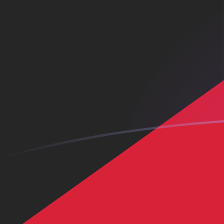
SOS zu KWD heutige Wechselkurse
Von Somalia-Schilling in Kuwait-Dinar umrechnen
Rate information of SOS/KWD currency
pair
Somalia-Schilling
SOS
Kuwait-Dinar
KWD
1
SOS
0,000540161
KWD
5
SOS
0,00270081
KWD
10
SOS
0,00540161
KWD
25
SOS
0,013504
KWD
50
SOS
0,0270081
KWD
100
SOS
0,0540161
KWD
500
SOS
0,270081
KWD
1.000
SOS
0,540161
KWD
5.000
SOS
2,70081
KWD
10.000
SOS
5,40161
KWD
Von Kuwait-Dinar in Somalia-Schilling umrechnen