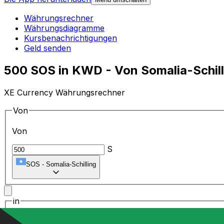
Währungsrechner
Währungsdiagramme
Kursbenachrichtigungen
Geld senden
500 SOS in KWD - Von Somalia-Schil
XE Currency Währungsrechner
Von
Von
S
SOS
-
Somalia-Schilling
in
in