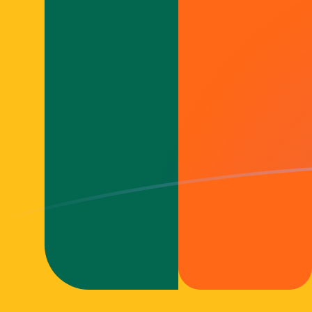
SEK zu LKR heutige Wechselkurse
Von Schwedische Krone in Sri-Lanka-Rupie umrechnen
Rate information of SEK/LKR currency pair
Schwedische Krone
SEK
Sri-Lanka-Rupie
LKR
1
SEK
35,3029
LKR
5
SEK
176,515
LKR
10
SEK
353,029
LKR
25
SEK
882,573
LKR
50
SEK
1.765,15
LKR
100
SEK
3.530,29
LKR
500
SEK
17.651,5
LKR
1.000
SEK
35.302,9
LKR
5.000
SEK
176.515
LKR
10.000
SEK
353.029
LKR
Von Sri-Lanka-Rupie in Schwedische Krone umrechnen