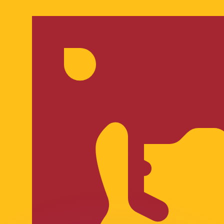
Wir schlagen Konkurrenzkurse.
ies dient nur zu Informationszwecken. Diesen Kurs erhalt
annst?