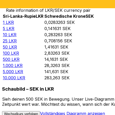
Rate information of LKR/SEK currency pair
Sri-Lanka-Rupie
LKR
Schwedische Krone
SEK
1
LKR
0,0283263
SEK
5
LKR
0,141631
SEK
10
LKR
0,283263
SEK
25
LKR
0,708156
SEK
50
LKR
1,41631
SEK
100
LKR
2,83263
SEK
500
LKR
14,1631
SEK
1.000
LKR
28,3263
SEK
5.000
LKR
141,631
SEK
10.000
LKR
283,263
SEK
Schaubild – SEK in LKR
Sieh deinen 500 SEK in Bewegung. Unser Live-Diagramm SE
Zeitpunkt wert war. Möchtest du wissen, wann sich der Ku
Vollständiges Diagramm anzeigen
Wechselkurs verfolgen