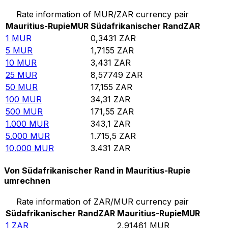
Rate information of MUR/ZAR currency pair
Mauritius-Rupie
MUR
Südafrikanischer Rand
ZAR
1
MUR
0,3431
ZAR
5
MUR
1,7155
ZAR
10
MUR
3,431
ZAR
25
MUR
8,57749
ZAR
50
MUR
17,155
ZAR
100
MUR
34,31
ZAR
500
MUR
171,55
ZAR
1.000
MUR
343,1
ZAR
5.000
MUR
1.715,5
ZAR
10.000
MUR
3.431
ZAR
Von Südafrikanischer Rand in Mauritius-Rupie
umrechnen
Rate information of ZAR/MUR currency pair
Südafrikanischer Rand
ZAR
Mauritius-Rupie
MUR
1
ZAR
2,91461
MUR