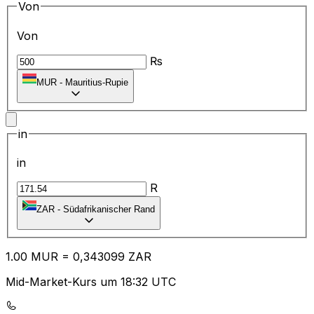
Von
Von
₨
MUR
-
Mauritius-Rupie
in
in
R
ZAR
-
Südafrikanischer Rand
1.00
MUR
=
0,
343099
ZAR
Mid-Market-Kurs um 18:32 UTC