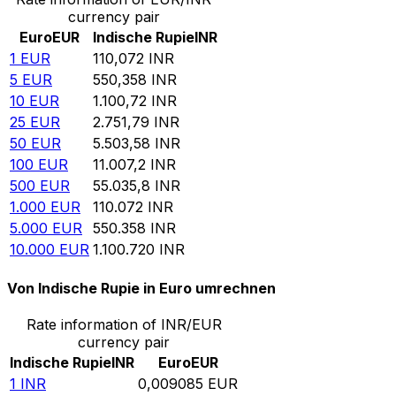
currency pair
Euro
EUR
Indische Rupie
INR
1
EUR
110,072
INR
5
EUR
550,358
INR
10
EUR
1.100,72
INR
25
EUR
2.751,79
INR
50
EUR
5.503,58
INR
100
EUR
11.007,2
INR
500
EUR
55.035,8
INR
1.000
EUR
110.072
INR
5.000
EUR
550.358
INR
10.000
EUR
1.100.720
INR
Von Indische Rupie in Euro umrechnen
Rate information of INR/EUR
currency pair
Indische Rupie
INR
Euro
EUR
1
INR
0,009085
EUR