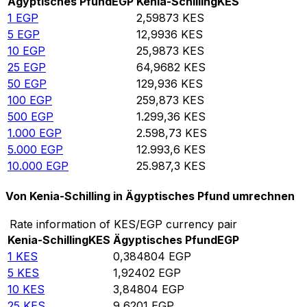
Ägyptisches Pfund
EGP
Kenia-Schilling
KES
1
EGP
2,59873
KES
5
EGP
12,9936
KES
10
EGP
25,9873
KES
25
EGP
64,9682
KES
50
EGP
129,936
KES
100
EGP
259,873
KES
500
EGP
1.299,36
KES
1.000
EGP
2.598,73
KES
5.000
EGP
12.993,6
KES
10.000
EGP
25.987,3
KES
Von Kenia-Schilling in Ägyptisches Pfund umrechnen
Rate information of KES/EGP currency pair
Kenia-Schilling
KES
Ägyptisches Pfund
EGP
1
KES
0,384804
EGP
5
KES
1,92402
EGP
10
KES
3,84804
EGP
25
KES
9,6201
EGP