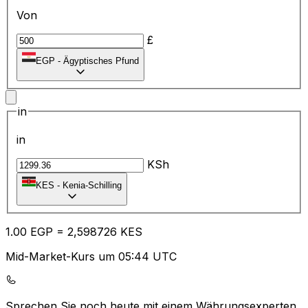
Von
£
EGP
-
Ägyptisches Pfund
in
in
KSh
KES
-
Kenia-Schilling
1.00
EGP
=
2,
598726
KES
Mid-Market-Kurs um 05:44 UTC
Sprechen Sie noch heute mit einem Währungsexperten.