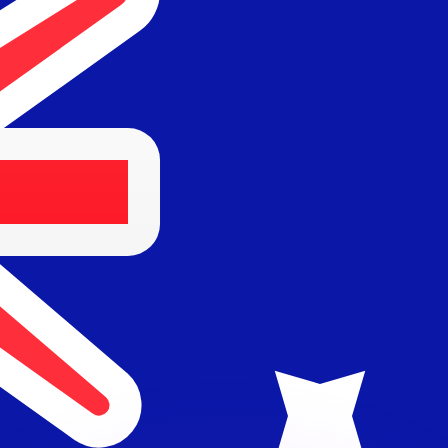
Wir schlagen Konkurrenzkurse.
ies dient nur zu Informationszwecken. Diesen Kurs erhalt
annst?