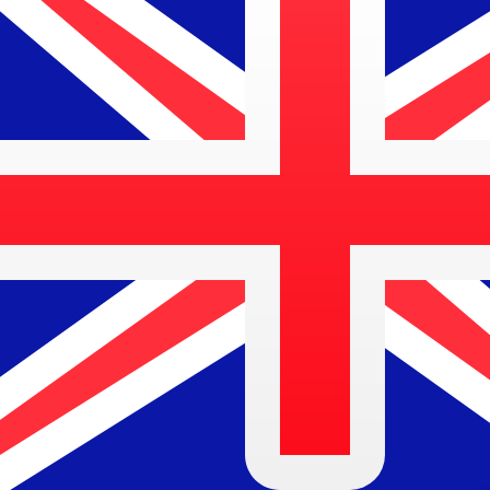
$
AUD
-
Australischer Dollar
1.00
DKK
=
0,
219288
AUD
Mid-Market-Kurs um 21:39 UTC
Geld senden
Sprechen Sie noch heute mit einem Währungsexperten.
Termin für ein Gespräch vereinbaren
Wir verwenden den Mittelkurs für unseren Umrechner. D
Wusstest du, dass du mit Xe Geld ins Ausland schicken k
Melde dich noch heute an