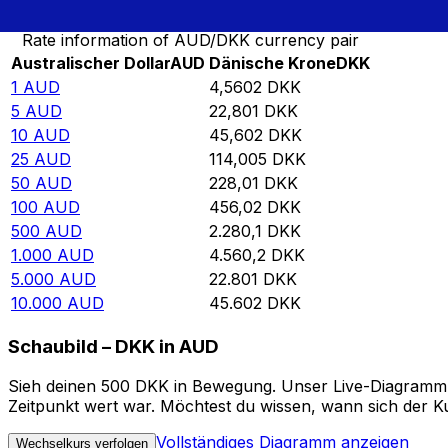
Rate information of AUD/DKK currency pair
Australischer Dollar
AUD
Dänische Krone
DKK
1
AUD
4,5602
DKK
5
AUD
22,801
DKK
10
AUD
45,602
DKK
25
AUD
114,005
DKK
50
AUD
228,01
DKK
100
AUD
456,02
DKK
500
AUD
2.280,1
DKK
1.000
AUD
4.560,2
DKK
5.000
AUD
22.801
DKK
10.000
AUD
45.602
DKK
Schaubild – DKK in AUD
Sieh deinen 500 DKK in Bewegung. Unser Live-Diagramm D
Zeitpunkt wert war. Möchtest du wissen, wann sich der Ku
Vollständiges Diagramm anzeigen
Wechselkurs verfolgen