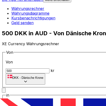
Währungsrechner
Währungsdiagramme
Kursbenachrichtigungen
Geld senden
500 DKK in AUD - Von Dänische Krone
XE Currency Währungsrechner
Von
Von
kr
DKK
-
Dänische Krone
in
in