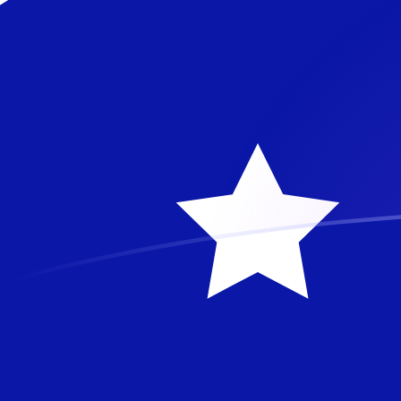
DKK zu AUD heutige Wechselkurse
Von Dänische Krone in Australischer Dollar umrechnen
Rate information of DKK/AUD currency pair
Dänische Krone
DKK
Australischer Dollar
AUD
1
DKK
0,219289
AUD
5
DKK
1,09644
AUD
10
DKK
2,19289
AUD
25
DKK
5,48222
AUD
50
DKK
10,9644
AUD
100
DKK
21,9289
AUD
500
DKK
109,644
AUD
1.000
DKK
219,289
AUD
5.000
DKK
1.096,44
AUD
10.000
DKK
2.192,89
AUD
Von Australischer Dollar in Dänische Krone umrechnen