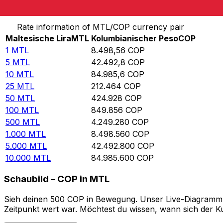
Von Maltesische Lira in Kolumbianischer Peso umrech
Rate information of MTL/COP currency pair
Maltesische Lira
MTL
Kolumbianischer Peso
COP
1
MTL
8.498,56
COP
5
MTL
42.492,8
COP
10
MTL
84.985,6
COP
25
MTL
212.464
COP
50
MTL
424.928
COP
100
MTL
849.856
COP
500
MTL
4.249.280
COP
1.000
MTL
8.498.560
COP
5.000
MTL
42.492.800
COP
10.000
MTL
84.985.600
COP
Schaubild – COP in MTL
Sieh deinen 500 COP in Bewegung. Unser Live-Diagramm CO
Zeitpunkt wert war. Möchtest du wissen, wann sich der Ku