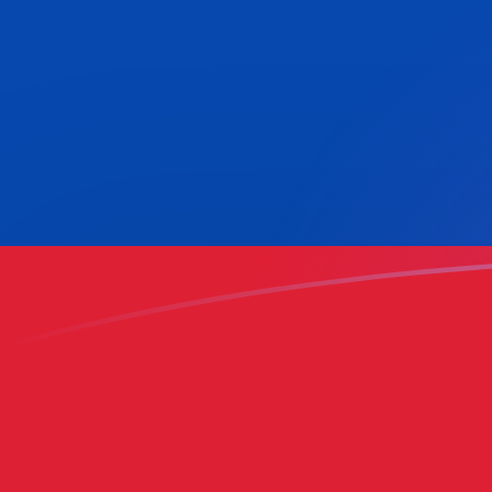
COP zu MTL heutige Wechselkurse
Von Kolumbianischer Peso in Maltesische Lira umrech
Rate information of COP/MTL currency pair
Kolumbianischer Peso
COP
Maltesische Lira
MTL
1
COP
0,000117667
MTL
5
COP
0,000588335
MTL
10
COP
0,00117667
MTL
25
COP
0,00294167
MTL
50
COP
0,00588335
MTL
100
COP
0,0117667
MTL
500
COP
0,0588335
MTL
1.000
COP
0,117667
MTL
5.000
COP
0,588335
MTL
10.000
COP
1,17667
MTL