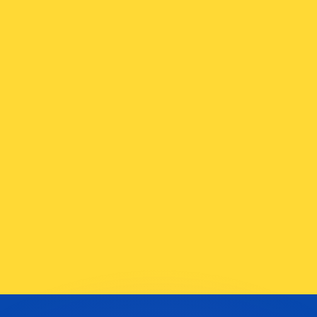
Wir schlagen Konkurrenzkurse.
ies dient nur zu Informationszwecken. Diesen Kurs erhalt
annst?