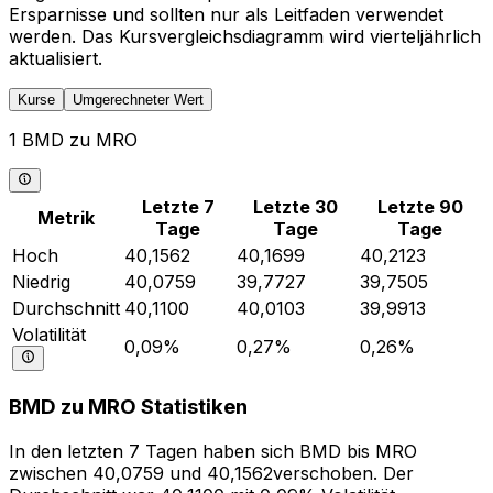
Ersparnisse und sollten nur als Leitfaden verwendet
werden. Das Kursvergleichsdiagramm wird vierteljährlich
aktualisiert.
Kurse
Umgerechneter Wert
1 BMD zu MRO
Letzte 7
Letzte 30
Letzte 90
Metrik
Tage
Tage
Tage
Hoch
40,1562
40,1699
40,2123
Niedrig
40,0759
39,7727
39,7505
Durchschnitt
40,1100
40,0103
39,9913
Volatilität
0,09%
0,27%
0,26%
BMD zu MRO Statistiken
In den letzten 7 Tagen haben sich BMD bis MRO
zwischen 40,0759 und 40,1562verschoben. Der