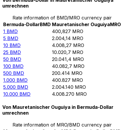
Von Bermuda-Dollar in Mauretanischer Ouguiya
umrechnen
Rate information of BMD/MRO currency pair
Bermuda-Dollar
BMD
Mauretanischer Ouguiya
MRO
1
BMD
400,827
MRO
5
BMD
2.004,14
MRO
10
BMD
4.008,27
MRO
25
BMD
10.020,7
MRO
50
BMD
20.041,4
MRO
100
BMD
40.082,7
MRO
500
BMD
200.414
MRO
1.000
BMD
400.827
MRO
5.000
BMD
2.004.140
MRO
10.000
BMD
4.008.270
MRO
Von Mauretanischer Ouguiya in Bermuda-Dollar
umrechnen
Rate information of MRO/BMD currency pair