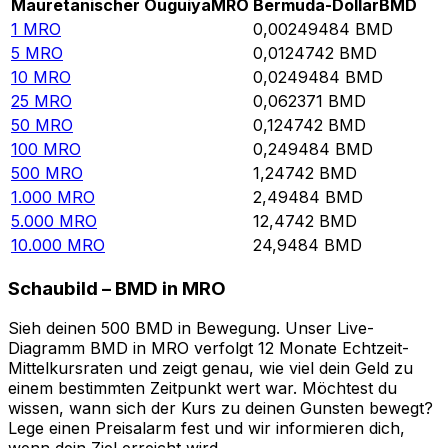
Mauretanischer Ouguiya
MRO
Bermuda-Dollar
BMD
1
MRO
0,00249484
BMD
5
MRO
0,0124742
BMD
10
MRO
0,0249484
BMD
25
MRO
0,062371
BMD
50
MRO
0,124742
BMD
100
MRO
0,249484
BMD
500
MRO
1,24742
BMD
1.000
MRO
2,49484
BMD
5.000
MRO
12,4742
BMD
10.000
MRO
24,9484
BMD
Schaubild – BMD in MRO
Sieh deinen 500 BMD in Bewegung. Unser Live-
Diagramm BMD in MRO verfolgt 12 Monate Echtzeit-
Mittelkursraten und zeigt genau, wie viel dein Geld zu
einem bestimmten Zeitpunkt wert war. Möchtest du
wissen, wann sich der Kurs zu deinen Gunsten bewegt?
Lege einen Preisalarm fest und wir informieren dich,