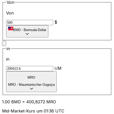
Von
Von
$
BMD
-
Bermuda-Dollar
in
in
UM
MRO
MRO
-
Mauretanischer Ouguiya
1.00
BMD
=
40
0,8272
MRO
Mid-Market-Kurs um 01:36 UTC