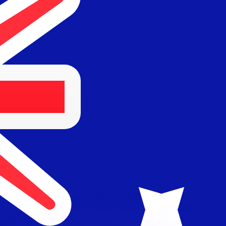
Wir schlagen Konkurrenzkurse.
ies dient nur zu Informationszwecken. Diesen Kurs erhalt
annst?