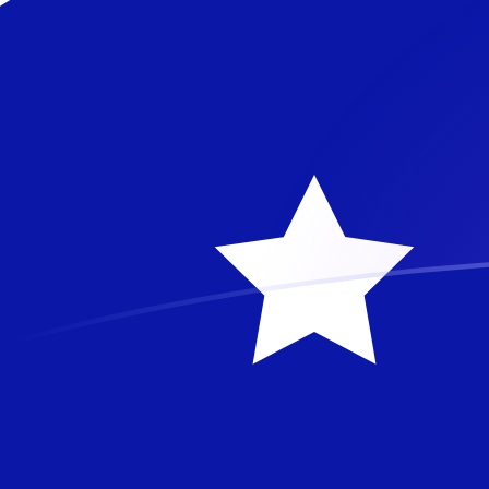
ZMW zu AUD heutige Wechselkurse
Von Sambischer Kwacha in Australischer Dollar umre
Rate information of ZMW/AUD currency pair
Sambischer Kwacha
ZMW
Australischer Dollar
AUD
1
ZMW
0,075152
AUD
5
ZMW
0,37576
AUD
10
ZMW
0,75152
AUD
25
ZMW
1,8788
AUD
50
ZMW
3,7576
AUD
100
ZMW
7,5152
AUD
500
ZMW
37,576
AUD
1.000
ZMW
75,152
AUD
5.000
ZMW
375,76
AUD
10.000
ZMW
751,52
AUD
Von Australischer Dollar in Sambischer Kwacha umre