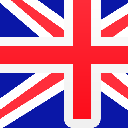
$
AUD
-
Australischer Dollar
1.00
ZMW
=
0,
075151
AUD
Mid-Market-Kurs um 14:46 UTC
Sprechen Sie noch heute mit einem Währungsexperten.
Termin für ein Gespräch vereinbaren
Wir verwenden den Mittelkurs für unseren Umrechner. D
Wusstest du, dass du mit Xe Geld ins Ausland schicken k
Melde dich noch heute an