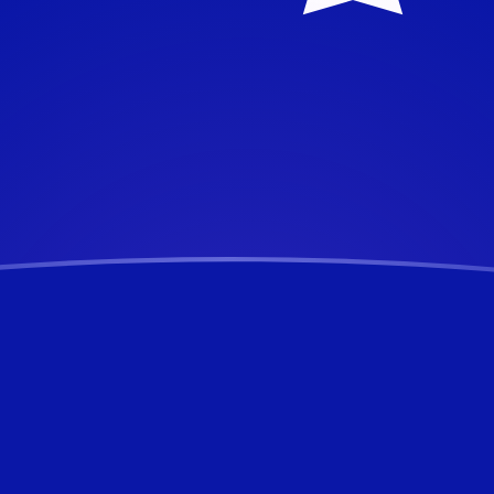
chnen
chnen