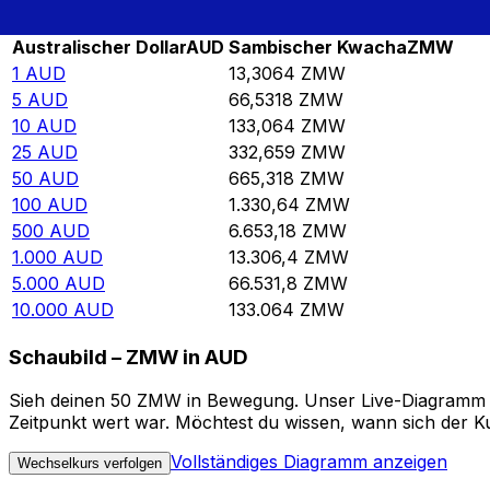
Rate information of AUD/ZMW currency pair
Australischer Dollar
AUD
Sambischer Kwacha
ZMW
1
AUD
13,3064
ZMW
5
AUD
66,5318
ZMW
10
AUD
133,064
ZMW
25
AUD
332,659
ZMW
50
AUD
665,318
ZMW
100
AUD
1.330,64
ZMW
500
AUD
6.653,18
ZMW
1.000
AUD
13.306,4
ZMW
5.000
AUD
66.531,8
ZMW
10.000
AUD
133.064
ZMW
Schaubild – ZMW in AUD
Sieh deinen 50 ZMW in Bewegung. Unser Live-Diagramm ZM
Zeitpunkt wert war. Möchtest du wissen, wann sich der Ku
Vollständiges Diagramm anzeigen
Wechselkurs verfolgen