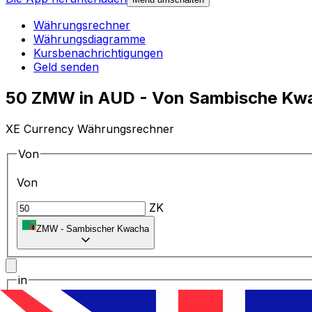
Währungsrechner
Währungsdiagramme
Kursbenachrichtigungen
Geld senden
50 ZMW in AUD - Von Sambische Kwac
XE Currency Währungsrechner
Von
Von
ZK
ZMW
-
Sambischer Kwacha
in
in