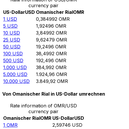
currency pair
US-Dollar
USD
Omanischer Rial
OMR
1
USD
0,384992
OMR
5
USD
1,92496
OMR
10
USD
3,84992
OMR
25
USD
9,62479
OMR
50
USD
19,2496
OMR
100
USD
38,4992
OMR
500
USD
192,496
OMR
1.000
USD
384,992
OMR
5.000
USD
1.924,96
OMR
10.000
USD
3.849,92
OMR
Von Omanischer Rial in US-Dollar umrechnen
Rate information of OMR/USD
currency pair
Omanischer Rial
OMR
US-Dollar
USD
1
OMR
2,59746
USD