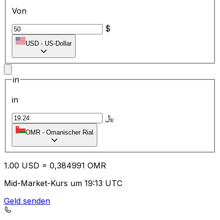
Von
$
USD
-
US-Dollar
in
in
﷼
OMR
-
Omanischer Rial
1.00
USD
=
0,
384991
OMR
Mid-Market-Kurs um 19:13 UTC
Geld senden