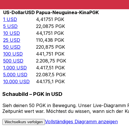
Rate information of USD/PGK currency pair
US-Dollar
USD
Papua-Neuguinea-Kina
PGK
1
USD
4,41751
PGK
5
USD
22,0875
PGK
10
USD
44,1751
PGK
25
USD
110,438
PGK
50
USD
220,875
PGK
100
USD
441,751
PGK
500
USD
2.208,75
PGK
1.000
USD
4.417,51
PGK
5.000
USD
22.087,5
PGK
10.000
USD
44.175,1
PGK
Schaubild – PGK in USD
Sieh deinen 50 PGK in Bewegung. Unser Live-Diagramm PGK
Zeitpunkt wert war. Möchtest du wissen, wann sich der Ku
Vollständiges Diagramm anzeigen
Wechselkurs verfolgen