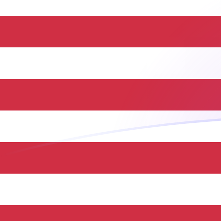
PGK zu USD heutige Wechselkurse
Von Papua-Neuguinea-Kina in US-Dollar umrechnen
Rate information of PGK/USD currency pair
Papua-Neuguinea-Kina
PGK
US-Dollar
USD
1
PGK
0,226372
USD
5
PGK
1,13186
USD
10
PGK
2,26372
USD
25
PGK
5,6593
USD
50
PGK
11,3186
USD
100
PGK
22,6372
USD
500
PGK
113,186
USD
1.000
PGK
226,372
USD
5.000
PGK
1.131,86
USD
10.000
PGK
2.263,72
USD
Von US-Dollar in Papua-Neuguinea-Kina umrechnen