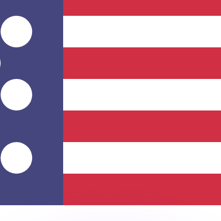
Wir schlagen Konkurrenzkurse.
ies dient nur zu Informationszwecken. Diesen Kurs erhalt
annst?