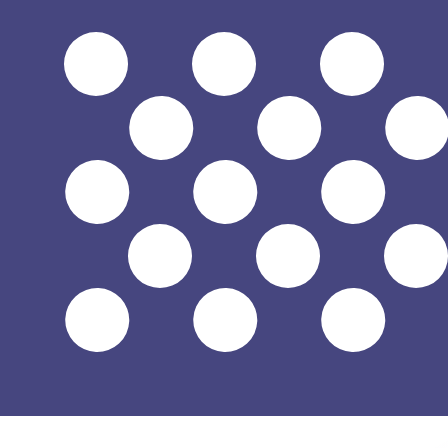
$
USD
-
US-Dollar
1.00
PGK
=
0,
226372
USD
Mid-Market-Kurs um 13:48 UTC
Sprechen Sie noch heute mit einem Währungsexperten.
Termin für ein Gespräch vereinbaren
Wir verwenden den Mittelkurs für unseren Umrechner. D
Wusstest du, dass du mit Xe Geld ins Ausland schicken k
Melde dich noch heute an