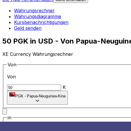
Währungsrechner
Währungsdiagramme
Kursbenachrichtigungen
Geld senden
50 PGK in USD - Von Papua-Neuguin
XE Currency Währungsrechner
Von
Von
K
PGK
-
Papua-Neuguinea-Kina
in
in