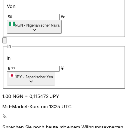
Von
₦
NGN
-
Nigerianischer Naira
in
in
¥
JPY
-
Japanischer Yen
1.00
NGN
=
0,
115472
JPY
Mid-Market-Kurs um 13:25 UTC
Sprechen Sie noch heute mit einem Währungsexperten.