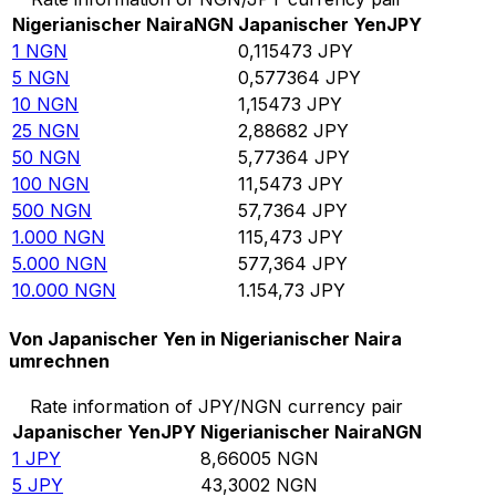
Nigerianischer Naira
NGN
Japanischer Yen
JPY
1
NGN
0,115473
JPY
5
NGN
0,577364
JPY
10
NGN
1,15473
JPY
25
NGN
2,88682
JPY
50
NGN
5,77364
JPY
100
NGN
11,5473
JPY
500
NGN
57,7364
JPY
1.000
NGN
115,473
JPY
5.000
NGN
577,364
JPY
10.000
NGN
1.154,73
JPY
Von Japanischer Yen in Nigerianischer Naira
umrechnen
Rate information of JPY/NGN currency pair
Japanischer Yen
JPY
Nigerianischer Naira
NGN
1
JPY
8,66005
NGN
5
JPY
43,3002
NGN