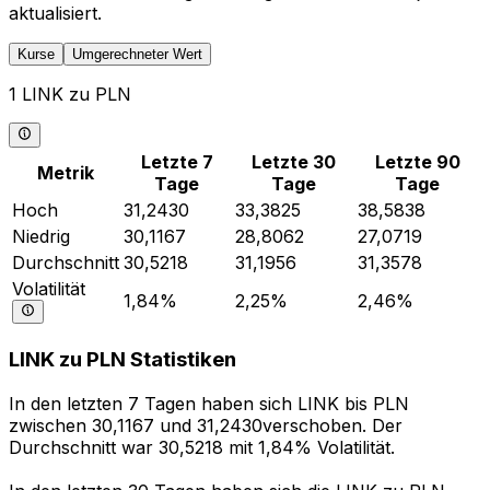
aktualisiert.
Kurse
Umgerechneter Wert
1 LINK zu PLN
Letzte 7
Letzte 30
Letzte 90
Metrik
Tage
Tage
Tage
Hoch
31,2430
33,3825
38,5838
Niedrig
30,1167
28,8062
27,0719
Durchschnitt
30,5218
31,1956
31,3578
Volatilität
1,84%
2,25%
2,46%
LINK zu PLN Statistiken
In den letzten 7 Tagen haben sich LINK bis PLN
zwischen 30,1167 und 31,2430verschoben. Der
Durchschnitt war 30,5218 mit 1,84% Volatilität.