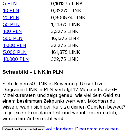
5
PLN
0,161375
LINK
10
PLN
0,32275
LINK
25
PLN
0,806874
LINK
50
PLN
1,61375
LINK
100
PLN
3,2275
LINK
500
PLN
16,1375
LINK
1.000
PLN
32,275
LINK
5.000
PLN
161,375
LINK
10.000
PLN
322,75
LINK
Schaubild – LINK in PLN
Sieh deinen 50 LINK in Bewegung. Unser Live-
Diagramm LINK in PLN verfolgt 12 Monate Echtzeit-
Mittelkursraten und zeigt genau, wie viel dein Geld zu
einem bestimmten Zeitpunkt wert war. Möchtest du
wissen, wann sich der Kurs zu deinen Gunsten bewegt?
Lege einen Preisalarm fest und wir informieren dich,
wenn dein Ziel erreicht wird.
Vollständiges Diagramm anzeigen
Wechselkurs verfolgen