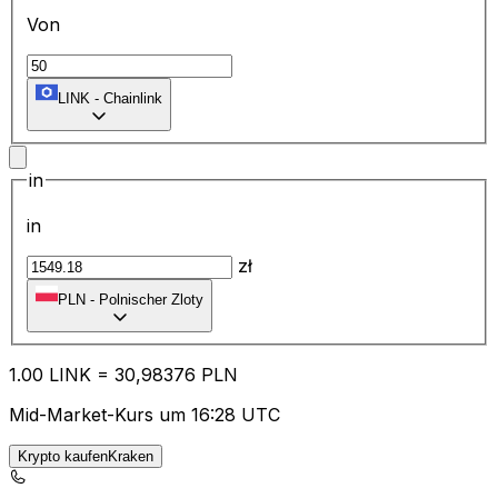
Von
LINK
-
Chainlink
in
in
zł
PLN
-
Polnischer Zloty
1.00
LINK
=
30
,98376
PLN
Mid-Market-Kurs um 16:28 UTC
Krypto kaufenKraken