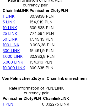
Rate information of LINK/PLN
currency pair
Chainlink
LINK
Polnischer Zloty
PLN
1
LINK
30,9838
PLN
5
LINK
154,919
PLN
10
LINK
309,838
PLN
25
LINK
774,594
PLN
50
LINK
1.549,19
PLN
100
LINK
3.098,38
PLN
500
LINK
15.491,9
PLN
1.000
LINK
30.983,8
PLN
5.000
LINK
154.919
PLN
10.000
LINK
309.838
PLN
Von Polnischer Zloty in Chainlink umrechnen
Rate information of PLN/LINK
currency pair
Polnischer Zloty
PLN
Chainlink
LINK
1
PLN
0,032275
LINK