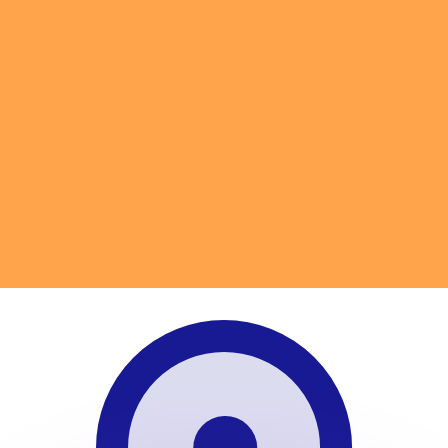
Wir schlagen Konkurrenzkurse.
ies dient nur zu Informationszwecken. Diesen Kurs erhalt
annst?