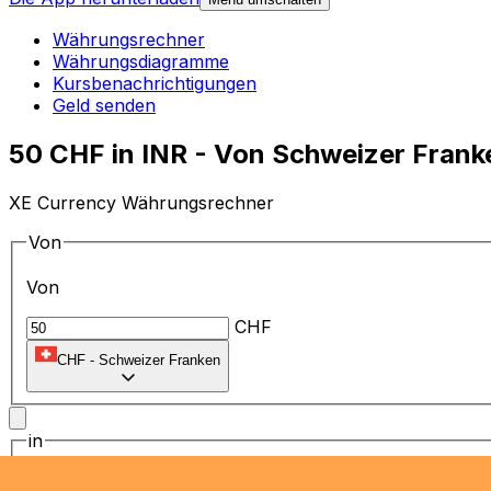
Währungsrechner
Währungsdiagramme
Kursbenachrichtigungen
Geld senden
50 CHF in INR - Von Schweizer Frank
XE Currency Währungsrechner
Von
Von
CHF
CHF
-
Schweizer Franken
in
in