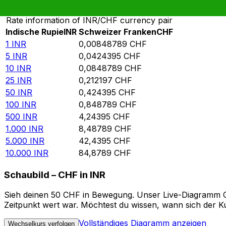
Rate information of INR/CHF currency pair
Indische Rupie
INR
Schweizer Franken
CHF
1
INR
0,00848789
CHF
5
INR
0,0424395
CHF
10
INR
0,0848789
CHF
25
INR
0,212197
CHF
50
INR
0,424395
CHF
100
INR
0,848789
CHF
500
INR
4,24395
CHF
1.000
INR
8,48789
CHF
5.000
INR
42,4395
CHF
10.000
INR
84,8789
CHF
Schaubild – CHF in INR
Sieh deinen 50 CHF in Bewegung. Unser Live-Diagramm CHF
Zeitpunkt wert war. Möchtest du wissen, wann sich der Ku
Vollständiges Diagramm anzeigen
Wechselkurs verfolgen