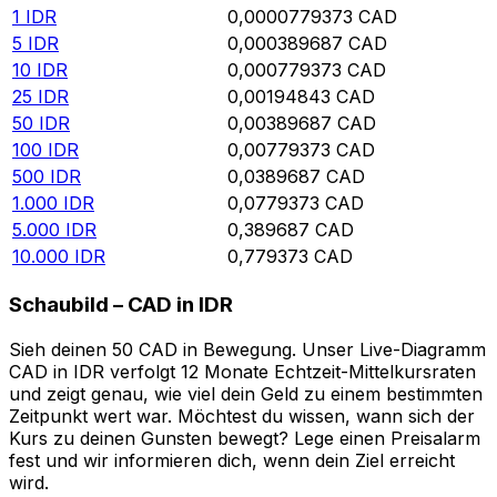
1
IDR
0,0000779373
CAD
5
IDR
0,000389687
CAD
10
IDR
0,000779373
CAD
25
IDR
0,00194843
CAD
50
IDR
0,00389687
CAD
100
IDR
0,00779373
CAD
500
IDR
0,0389687
CAD
1.000
IDR
0,0779373
CAD
5.000
IDR
0,389687
CAD
10.000
IDR
0,779373
CAD
Schaubild – CAD in IDR
Sieh deinen 50 CAD in Bewegung. Unser Live-Diagramm
CAD in IDR verfolgt 12 Monate Echtzeit-Mittelkursraten
und zeigt genau, wie viel dein Geld zu einem bestimmten
Zeitpunkt wert war. Möchtest du wissen, wann sich der
Kurs zu deinen Gunsten bewegt? Lege einen Preisalarm
fest und wir informieren dich, wenn dein Ziel erreicht
wird.