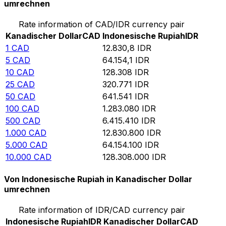
umrechnen
Rate information of CAD/IDR currency pair
Kanadischer Dollar
CAD
Indonesische Rupiah
IDR
1
CAD
12.830,8
IDR
5
CAD
64.154,1
IDR
10
CAD
128.308
IDR
25
CAD
320.771
IDR
50
CAD
641.541
IDR
100
CAD
1.283.080
IDR
500
CAD
6.415.410
IDR
1.000
CAD
12.830.800
IDR
5.000
CAD
64.154.100
IDR
10.000
CAD
128.308.000
IDR
Von Indonesische Rupiah in Kanadischer Dollar
umrechnen
Rate information of IDR/CAD currency pair
Indonesische Rupiah
IDR
Kanadischer Dollar
CAD