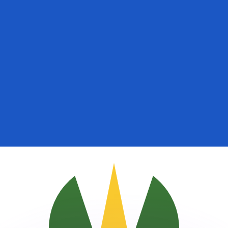
Wir schlagen Konkurrenzkurse.
ies dient nur zu Informationszwecken. Diesen Kurs erhalt
annst?