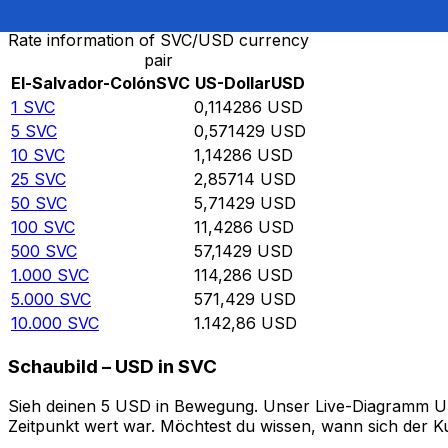
Rate information of SVC/USD currency
pair
El-Salvador-Colón
SVC
US-Dollar
USD
1
SVC
0,114286
USD
5
SVC
0,571429
USD
10
SVC
1,14286
USD
25
SVC
2,85714
USD
50
SVC
5,71429
USD
100
SVC
11,4286
USD
500
SVC
57,1429
USD
1.000
SVC
114,286
USD
5.000
SVC
571,429
USD
10.000
SVC
1.142,86
USD
Schaubild – USD in SVC
Sieh deinen 5 USD in Bewegung. Unser Live-Diagramm USD 
Zeitpunkt wert war. Möchtest du wissen, wann sich der Ku