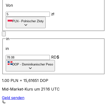
Von
zł
PLN
-
Polnischer Zloty
in
in
RD$
DOP
-
Dominikanischer Peso
1.00
PLN
=
15
,61651
DOP
Mid-Market-Kurs um 21:16 UTC
Geld senden