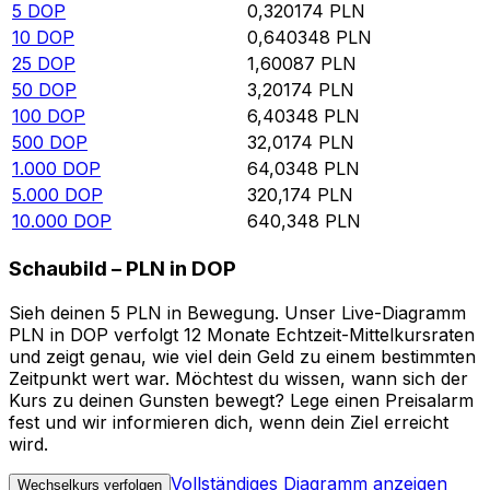
5
DOP
0,320174
PLN
10
DOP
0,640348
PLN
25
DOP
1,60087
PLN
50
DOP
3,20174
PLN
100
DOP
6,40348
PLN
500
DOP
32,0174
PLN
1.000
DOP
64,0348
PLN
5.000
DOP
320,174
PLN
10.000
DOP
640,348
PLN
Schaubild – PLN in DOP
Sieh deinen 5 PLN in Bewegung. Unser Live-Diagramm
PLN in DOP verfolgt 12 Monate Echtzeit-Mittelkursraten
und zeigt genau, wie viel dein Geld zu einem bestimmten
Zeitpunkt wert war. Möchtest du wissen, wann sich der
Kurs zu deinen Gunsten bewegt? Lege einen Preisalarm
fest und wir informieren dich, wenn dein Ziel erreicht
wird.
Vollständiges Diagramm anzeigen
Wechselkurs verfolgen