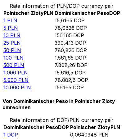
Rate information of PLN/DOP currency pair
Polnischer Zloty
PLN
Dominikanischer Peso
DOP
1
PLN
15,6165
DOP
5
PLN
78,0826
DOP
10
PLN
156,165
DOP
25
PLN
390,413
DOP
50
PLN
780,826
DOP
100
PLN
1.561,65
DOP
500
PLN
7.808,26
DOP
1.000
PLN
15.616,5
DOP
5.000
PLN
78.082,6
DOP
10.000
PLN
156.165
DOP
Von Dominikanischer Peso in Polnischer Zloty
umrechnen
Rate information of DOP/PLN currency pair
Dominikanischer Peso
DOP
Polnischer Zloty
PLN
1
DOP
0,0640348
PLN