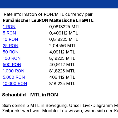
Von Rumänischer Leu in Maltesische Lira umrechnen
Rate information of RON/MTL currency pair
Rumänischer Leu
RON
Maltesische Lira
MTL
1
RON
0,0818225
MTL
5
RON
0,409112
MTL
10
RON
0,818225
MTL
25
RON
2,04556
MTL
50
RON
4,09112
MTL
100
RON
8,18225
MTL
500
RON
40,9112
MTL
1.000
RON
81,8225
MTL
5.000
RON
409,112
MTL
10.000
RON
818,225
MTL
Schaubild – MTL in RON
Sieh deinen 5 MTL in Bewegung. Unser Live-Diagramm MTL 
Zeitpunkt wert war. Möchtest du wissen, wann sich der Ku