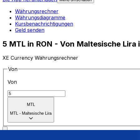
Währungsrechner
Währungsdiagramme
Kursbenachrichtigungen
Geld senden
5 MTL in RON - Von Maltesische Lir
XE Currency Währungsrechner
Von
Von
MTL
MTL
-
Maltesische Lira
in