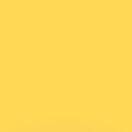
Wir schlagen Konkurrenzkurse.
ies dient nur zu Informationszwecken. Diesen Kurs erhalt
annst?