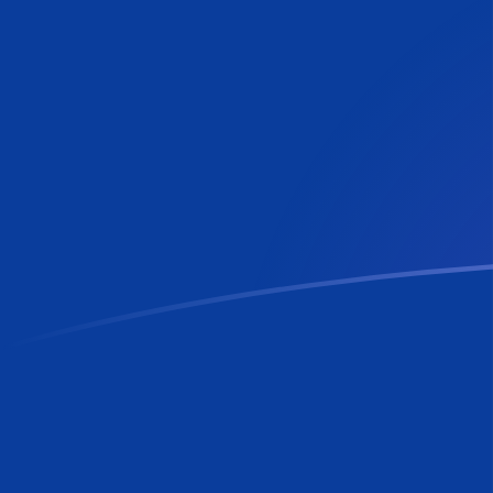
MTL zu RON heutige Wechselkurse
Von Maltesische Lira in Rumänischer Leu umrechnen
Rate information of MTL/RON currency pair
Maltesische Lira
MTL
Rumänischer Leu
RON
1
MTL
12,2216
RON
5
MTL
61,1079
RON
10
MTL
122,216
RON
25
MTL
305,54
RON
50
MTL
611,079
RON
100
MTL
1.222,16
RON
500
MTL
6.110,79
RON
1.000
MTL
12.221,6
RON
5.000
MTL
61.107,9
RON
10.000
MTL
122.216
RON