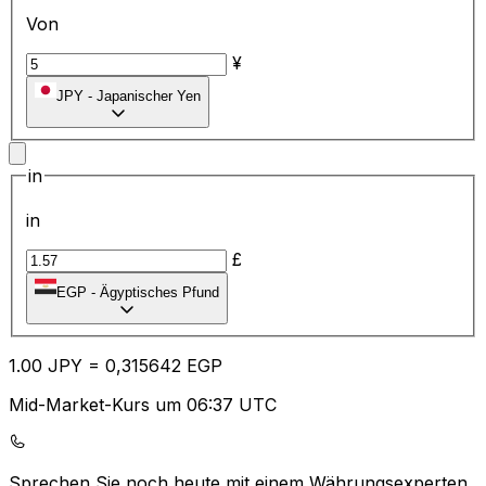
Von
¥
JPY
-
Japanischer Yen
in
in
£
EGP
-
Ägyptisches Pfund
1.00
JPY
=
0,
315642
EGP
Mid-Market-Kurs um 06:37 UTC
Sprechen Sie noch heute mit einem Währungsexperten.