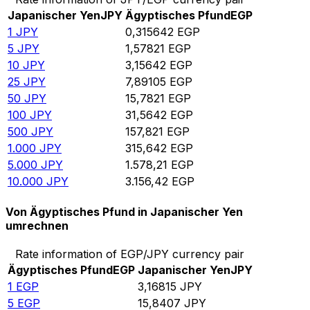
Japanischer Yen
JPY
Ägyptisches Pfund
EGP
1
JPY
0,315642
EGP
5
JPY
1,57821
EGP
10
JPY
3,15642
EGP
25
JPY
7,89105
EGP
50
JPY
15,7821
EGP
100
JPY
31,5642
EGP
500
JPY
157,821
EGP
1.000
JPY
315,642
EGP
5.000
JPY
1.578,21
EGP
10.000
JPY
3.156,42
EGP
Von Ägyptisches Pfund in Japanischer Yen
umrechnen
Rate information of EGP/JPY currency pair
Ägyptisches Pfund
EGP
Japanischer Yen
JPY
1
EGP
3,16815
JPY
5
EGP
15,8407
JPY