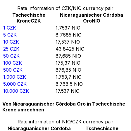
Rate information of CZK/NIO currency pair
Tschechische
Nicaraguanischer Córdoba
Krone
CZK
Oro
NIO
1
CZK
1,7537
NIO
5
CZK
8,7685
NIO
10
CZK
17,537
NIO
25
CZK
43,8425
NIO
50
CZK
87,685
NIO
100
CZK
175,37
NIO
500
CZK
876,85
NIO
1.000
CZK
1.753,7
NIO
5.000
CZK
8.768,5
NIO
10.000
CZK
17.537
NIO
Von Nicaraguanischer Córdoba Oro in Tschechische
Krone umrechnen
Rate information of NIO/CZK currency pair
Nicaraguanischer Córdoba
Tschechische