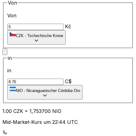
Von
Von
Kč
CZK
-
Tschechische Krone
in
in
C$
NIO
-
Nicaraguanischer Córdoba Oro
1.00
CZK
=
1,
753700
NIO
Mid-Market-Kurs um 22:44 UTC