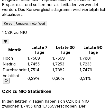
Ersparnisse und sollten nur als Leitfaden verwendet
werden. Das Kursvergleichsdiagramm wird vierteljährlich
aktualisiert.
Kurse
Umgerechneter Wert
1 CZK zu NIO
Letzte 7
Letzte 30
Letzte 90
Metrik
Tage
Tage
Tage
Hoch
1,7569
1,7569
1,7801
Niedrig
1,7455
1,7253
1,7233
Durchschnitt
1,7514
1,7382
1,7479
Volatilität
0,29%
0,30%
0,31%
CZK zu NIO Statistiken
In den letzten 7 Tagen haben sich CZK bis NIO
zwischen 1,7455 und 1,7569verschoben. Der