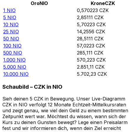
Oro
NIO
Krone
CZK
1
NIO
0,570223
CZK
5
NIO
2,85111
CZK
10
NIO
5,70223
CZK
25
NIO
14,2556
CZK
50
NIO
28,5111
CZK
100
NIO
57,0223
CZK
500
NIO
285,111
CZK
1.000
NIO
570,223
CZK
5.000
NIO
2.851,11
CZK
10.000
NIO
5.702,23
CZK
Schaubild – CZK in NIO
Sieh deinen 5 CZK in Bewegung. Unser Live-Diagramm
CZK in NIO verfolgt 12 Monate Echtzeit-Mittelkursraten
und zeigt genau, wie viel dein Geld zu einem bestimmten
Zeitpunkt wert war. Möchtest du wissen, wann sich der
Kurs zu deinen Gunsten bewegt? Lege einen Preisalarm
fest und wir informieren dich, wenn dein Ziel erreicht