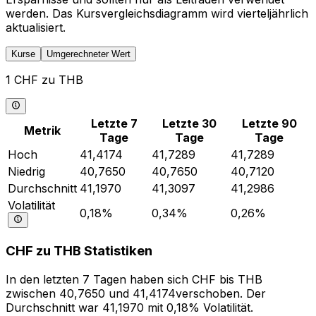
werden. Das Kursvergleichsdiagramm wird vierteljährlich
aktualisiert.
Kurse
Umgerechneter Wert
1 CHF zu THB
Letzte 7
Letzte 30
Letzte 90
Metrik
Tage
Tage
Tage
Hoch
41,4174
41,7289
41,7289
Niedrig
40,7650
40,7650
40,7120
Durchschnitt
41,1970
41,3097
41,2986
Volatilität
0,18%
0,34%
0,26%
CHF zu THB Statistiken
In den letzten 7 Tagen haben sich CHF bis THB
zwischen 40,7650 und 41,4174verschoben. Der
Durchschnitt war 41,1970 mit 0,18% Volatilität.