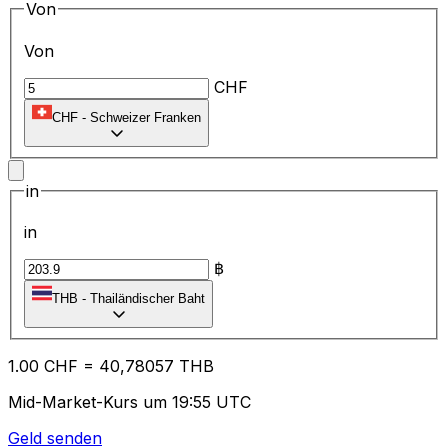
Von
Von
CHF
CHF
-
Schweizer Franken
in
in
฿
THB
-
Thailändischer Baht
1.00
CHF
=
40
,78057
THB
Mid-Market-Kurs um 19:55 UTC
Geld senden