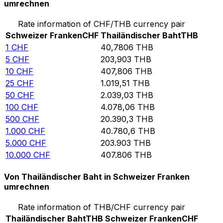
umrechnen
Rate information of CHF/THB currency pair
Schweizer Franken
CHF
Thailändischer Baht
THB
1
CHF
40,7806
THB
5
CHF
203,903
THB
10
CHF
407,806
THB
25
CHF
1.019,51
THB
50
CHF
2.039,03
THB
100
CHF
4.078,06
THB
500
CHF
20.390,3
THB
1.000
CHF
40.780,6
THB
5.000
CHF
203.903
THB
10.000
CHF
407.806
THB
Von Thailändischer Baht in Schweizer Franken
umrechnen
Rate information of THB/CHF currency pair
Thailändischer Baht
THB
Schweizer Franken
CHF