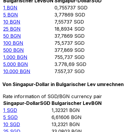
Bulgarischer Lev
BGN
Singapur-Dollar
SGD
1
BGN
0,755737
SGD
5
BGN
3,77869
SGD
10
BGN
7,55737
SGD
25
BGN
18,8934
SGD
50
BGN
37,7869
SGD
100
BGN
75,5737
SGD
500
BGN
377,869
SGD
1.000
BGN
755,737
SGD
5.000
BGN
3.778,69
SGD
10.000
BGN
7.557,37
SGD
Von Singapur-Dollar in Bulgarischer Lev umrechnen
Rate information of SGD/BGN currency pair
Singapur-Dollar
SGD
Bulgarischer Lev
BGN
1
SGD
1,32321
BGN
5
SGD
6,61606
BGN
10
SGD
13,2321
BGN
25
SGD
33,0803
BGN