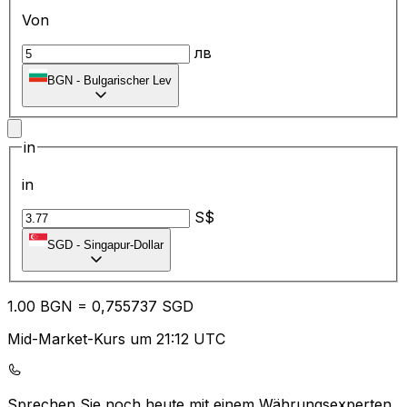
Von
лв
BGN
-
Bulgarischer Lev
in
in
S$
SGD
-
Singapur-Dollar
1.00
BGN
=
0,
755737
SGD
Mid-Market-Kurs um 21:12 UTC
Sprechen Sie noch heute mit einem Währungsexperten.