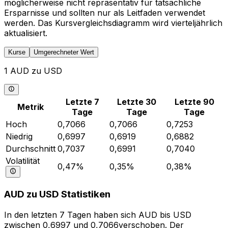
möglicherweise nicht repräsentativ für tatsächliche
Ersparnisse und sollten nur als Leitfaden verwendet
werden. Das Kursvergleichsdiagramm wird vierteljährlich
aktualisiert.
Kurse
Umgerechneter Wert
1 AUD zu USD
Letzte 7
Letzte 30
Letzte 90
Metrik
Tage
Tage
Tage
Hoch
0,7066
0,7066
0,7253
Niedrig
0,6997
0,6919
0,6882
Durchschnitt
0,7037
0,6991
0,7040
Volatilität
0,47%
0,35%
0,38%
AUD zu USD Statistiken
In den letzten 7 Tagen haben sich AUD bis USD
zwischen 0,6997 und 0,7066verschoben. Der