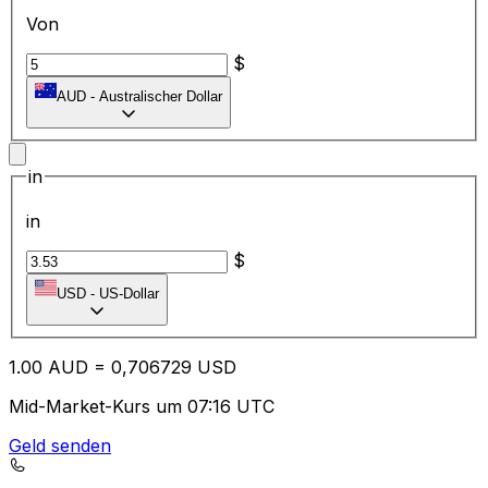
Von
$
AUD
-
Australischer Dollar
in
in
$
USD
-
US-Dollar
1.00
AUD
=
0,
706729
USD
Mid-Market-Kurs um 07:16 UTC
Geld senden