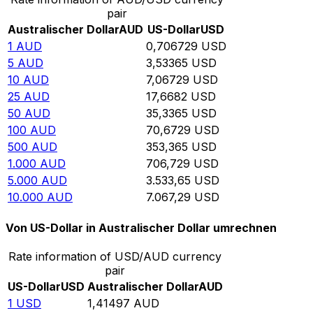
pair
Australischer Dollar
AUD
US-Dollar
USD
1
AUD
0,706729
USD
5
AUD
3,53365
USD
10
AUD
7,06729
USD
25
AUD
17,6682
USD
50
AUD
35,3365
USD
100
AUD
70,6729
USD
500
AUD
353,365
USD
1.000
AUD
706,729
USD
5.000
AUD
3.533,65
USD
10.000
AUD
7.067,29
USD
Von US-Dollar in Australischer Dollar umrechnen
Rate information of USD/AUD currency
pair
US-Dollar
USD
Australischer Dollar
AUD
1
USD
1,41497
AUD