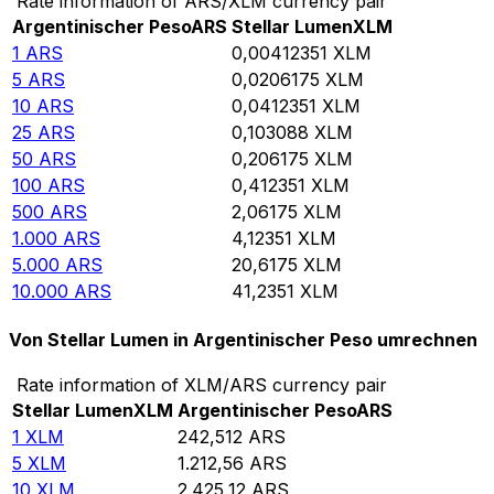
Rate information of ARS/XLM currency pair
Argentinischer Peso
ARS
Stellar Lumen
XLM
1
ARS
0,00412351
XLM
5
ARS
0,0206175
XLM
10
ARS
0,0412351
XLM
25
ARS
0,103088
XLM
50
ARS
0,206175
XLM
100
ARS
0,412351
XLM
500
ARS
2,06175
XLM
1.000
ARS
4,12351
XLM
5.000
ARS
20,6175
XLM
10.000
ARS
41,2351
XLM
Von Stellar Lumen in Argentinischer Peso umrechnen
Rate information of XLM/ARS currency pair
Stellar Lumen
XLM
Argentinischer Peso
ARS
1
XLM
242,512
ARS
5
XLM
1.212,56
ARS
10
XLM
2.425,12
ARS