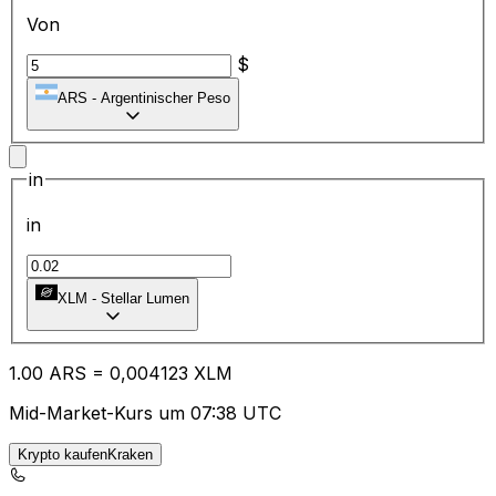
Von
$
ARS
-
Argentinischer Peso
in
in
XLM
-
Stellar Lumen
1.00
ARS
=
0,
004123
XLM
Mid-Market-Kurs um 07:38 UTC
Krypto kaufenKraken