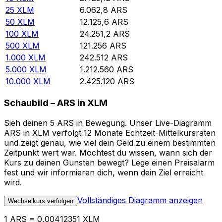
25
XLM
6.062,8
ARS
50
XLM
12.125,6
ARS
100
XLM
24.251,2
ARS
500
XLM
121.256
ARS
1.000
XLM
242.512
ARS
5.000
XLM
1.212.560
ARS
10.000
XLM
2.425.120
ARS
Schaubild – ARS in XLM
Sieh deinen 5 ARS in Bewegung. Unser Live-Diagramm
ARS in XLM verfolgt 12 Monate Echtzeit-Mittelkursraten
und zeigt genau, wie viel dein Geld zu einem bestimmten
Zeitpunkt wert war. Möchtest du wissen, wann sich der
Kurs zu deinen Gunsten bewegt? Lege einen Preisalarm
fest und wir informieren dich, wenn dein Ziel erreicht
wird.
Vollständiges Diagramm anzeigen
Wechselkurs verfolgen
1 ARS = 0,00412351 XLM