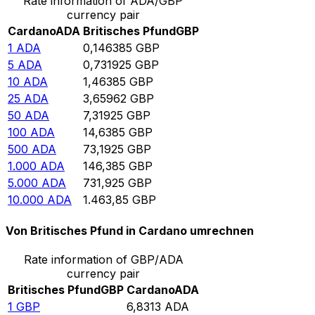
Rate information of ADA/GBP
currency pair
Cardano
ADA
Britisches Pfund
GBP
1
ADA
0,146385
GBP
5
ADA
0,731925
GBP
10
ADA
1,46385
GBP
25
ADA
3,65962
GBP
50
ADA
7,31925
GBP
100
ADA
14,6385
GBP
500
ADA
73,1925
GBP
1.000
ADA
146,385
GBP
5.000
ADA
731,925
GBP
10.000
ADA
1.463,85
GBP
Von Britisches Pfund in Cardano umrechnen
Rate information of GBP/ADA
currency pair
Britisches Pfund
GBP
Cardano
ADA
1
GBP
6,8313
ADA