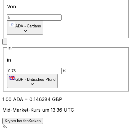
Von
ADA
-
Cardano
in
in
£
GBP
-
Britisches Pfund
1.00
ADA
=
0,
146384
GBP
Mid-Market-Kurs um 13:36 UTC
Krypto kaufenKraken