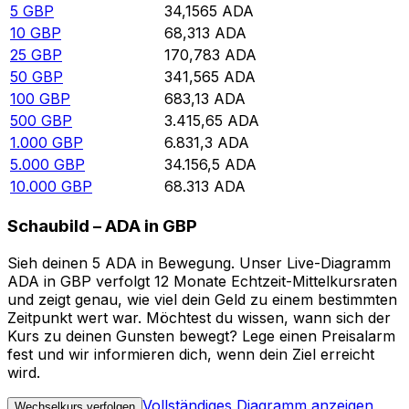
5
GBP
34,1565
ADA
10
GBP
68,313
ADA
25
GBP
170,783
ADA
50
GBP
341,565
ADA
100
GBP
683,13
ADA
500
GBP
3.415,65
ADA
1.000
GBP
6.831,3
ADA
5.000
GBP
34.156,5
ADA
10.000
GBP
68.313
ADA
Schaubild – ADA in GBP
Sieh deinen 5 ADA in Bewegung. Unser Live-Diagramm
ADA in GBP verfolgt 12 Monate Echtzeit-Mittelkursraten
und zeigt genau, wie viel dein Geld zu einem bestimmten
Zeitpunkt wert war. Möchtest du wissen, wann sich der
Kurs zu deinen Gunsten bewegt? Lege einen Preisalarm
fest und wir informieren dich, wenn dein Ziel erreicht
wird.
Vollständiges Diagramm anzeigen
Wechselkurs verfolgen