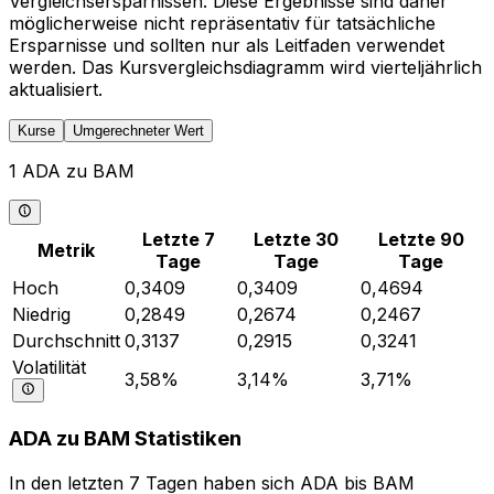
Vergleichsersparnissen. Diese Ergebnisse sind daher
möglicherweise nicht repräsentativ für tatsächliche
Ersparnisse und sollten nur als Leitfaden verwendet
werden. Das Kursvergleichsdiagramm wird vierteljährlich
aktualisiert.
Kurse
Umgerechneter Wert
1 ADA zu BAM
Letzte 7
Letzte 30
Letzte 90
Metrik
Tage
Tage
Tage
Hoch
0,3409
0,3409
0,4694
Niedrig
0,2849
0,2674
0,2467
Durchschnitt
0,3137
0,2915
0,3241
Volatilität
3,58%
3,14%
3,71%
ADA zu BAM Statistiken
In den letzten 7 Tagen haben sich ADA bis BAM