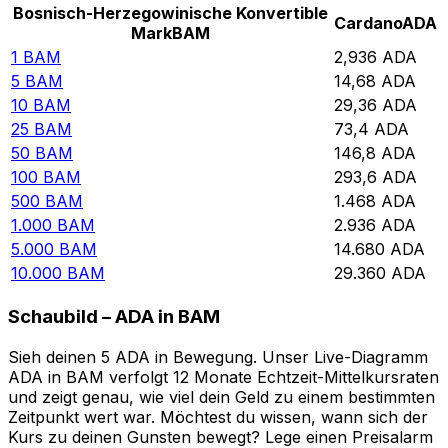
Bosnisch-Herzegowinische Konvertible
Cardano
ADA
Mark
BAM
1
BAM
2,936
ADA
5
BAM
14,68
ADA
10
BAM
29,36
ADA
25
BAM
73,4
ADA
50
BAM
146,8
ADA
100
BAM
293,6
ADA
500
BAM
1.468
ADA
1.000
BAM
2.936
ADA
5.000
BAM
14.680
ADA
10.000
BAM
29.360
ADA
Schaubild – ADA in BAM
Sieh deinen 5 ADA in Bewegung. Unser Live-Diagramm
ADA in BAM verfolgt 12 Monate Echtzeit-Mittelkursraten
und zeigt genau, wie viel dein Geld zu einem bestimmten
Zeitpunkt wert war. Möchtest du wissen, wann sich der
Kurs zu deinen Gunsten bewegt? Lege einen Preisalarm