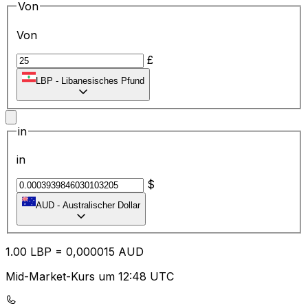
Von
Von
£
LBP
-
Libanesisches Pfund
in
in
$
AUD
-
Australischer Dollar
1.00
LBP
=
0,
000015
AUD
Mid-Market-Kurs um 12:48 UTC