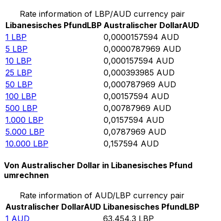
Rate information of LBP/AUD currency pair
Libanesisches Pfund
LBP
Australischer Dollar
AUD
1
LBP
0,0000157594
AUD
5
LBP
0,0000787969
AUD
10
LBP
0,000157594
AUD
25
LBP
0,000393985
AUD
50
LBP
0,000787969
AUD
100
LBP
0,00157594
AUD
500
LBP
0,00787969
AUD
1.000
LBP
0,0157594
AUD
5.000
LBP
0,0787969
AUD
10.000
LBP
0,157594
AUD
Von Australischer Dollar in Libanesisches Pfund
umrechnen
Rate information of AUD/LBP currency pair
Australischer Dollar
AUD
Libanesisches Pfund
LBP
1
AUD
63.454,3
LBP