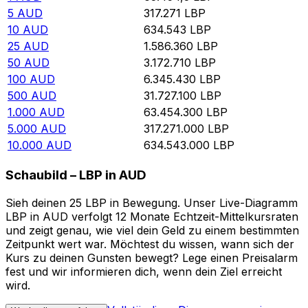
5
AUD
317.271
LBP
10
AUD
634.543
LBP
25
AUD
1.586.360
LBP
50
AUD
3.172.710
LBP
100
AUD
6.345.430
LBP
500
AUD
31.727.100
LBP
1.000
AUD
63.454.300
LBP
5.000
AUD
317.271.000
LBP
10.000
AUD
634.543.000
LBP
Schaubild – LBP in AUD
Sieh deinen 25 LBP in Bewegung. Unser Live-Diagramm
LBP in AUD verfolgt 12 Monate Echtzeit-Mittelkursraten
und zeigt genau, wie viel dein Geld zu einem bestimmten
Zeitpunkt wert war. Möchtest du wissen, wann sich der
Kurs zu deinen Gunsten bewegt? Lege einen Preisalarm
fest und wir informieren dich, wenn dein Ziel erreicht
wird.