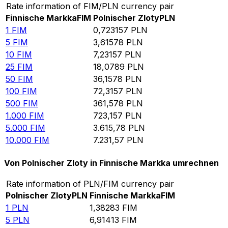
Rate information of FIM/PLN currency pair
Finnische Markka
FIM
Polnischer Zloty
PLN
1
FIM
0,723157
PLN
5
FIM
3,61578
PLN
10
FIM
7,23157
PLN
25
FIM
18,0789
PLN
50
FIM
36,1578
PLN
100
FIM
72,3157
PLN
500
FIM
361,578
PLN
1.000
FIM
723,157
PLN
5.000
FIM
3.615,78
PLN
10.000
FIM
7.231,57
PLN
Von Polnischer Zloty in Finnische Markka umrechnen
Rate information of PLN/FIM currency pair
Polnischer Zloty
PLN
Finnische Markka
FIM
1
PLN
1,38283
FIM
5
PLN
6,91413
FIM