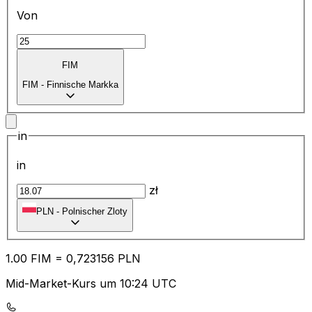
Von
FIM
FIM
-
Finnische Markka
in
in
zł
PLN
-
Polnischer Zloty
1.00
FIM
=
0,
723156
PLN
Mid-Market-Kurs um 10:24 UTC