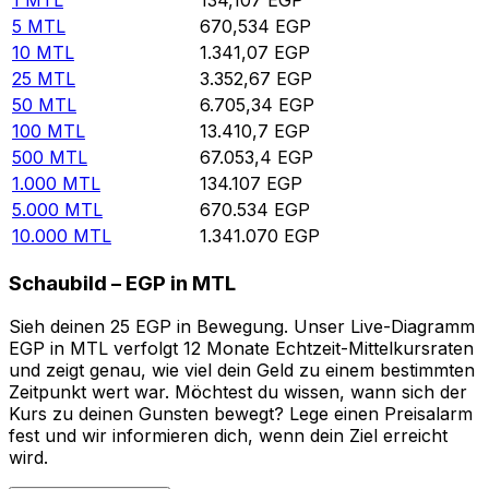
5
MTL
670,534
EGP
10
MTL
1.341,07
EGP
25
MTL
3.352,67
EGP
50
MTL
6.705,34
EGP
100
MTL
13.410,7
EGP
500
MTL
67.053,4
EGP
1.000
MTL
134.107
EGP
5.000
MTL
670.534
EGP
10.000
MTL
1.341.070
EGP
Schaubild – EGP in MTL
Sieh deinen 25 EGP in Bewegung. Unser Live-Diagramm
EGP in MTL verfolgt 12 Monate Echtzeit-Mittelkursraten
und zeigt genau, wie viel dein Geld zu einem bestimmten
Zeitpunkt wert war. Möchtest du wissen, wann sich der
Kurs zu deinen Gunsten bewegt? Lege einen Preisalarm
fest und wir informieren dich, wenn dein Ziel erreicht
wird.