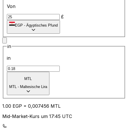
Von
£
EGP
-
Ägyptisches Pfund
in
in
MTL
MTL
-
Maltesische Lira
1.00
EGP
=
0,
007456
MTL
Mid-Market-Kurs um 17:45 UTC