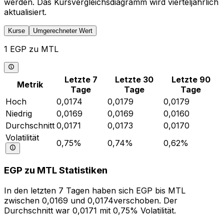
werden. Das Kursvergleichsdiagramm wird vierteljährlich
aktualisiert.
Kurse
Umgerechneter Wert
1 EGP zu MTL
Letzte 7
Letzte 30
Letzte 90
Metrik
Tage
Tage
Tage
Hoch
0,0174
0,0179
0,0179
Niedrig
0,0169
0,0169
0,0160
Durchschnitt
0,0171
0,0173
0,0170
Volatilität
0,75%
0,74%
0,62%
EGP zu MTL Statistiken
In den letzten 7 Tagen haben sich EGP bis MTL
zwischen 0,0169 und 0,0174verschoben. Der
Durchschnitt war 0,0171 mit 0,75% Volatilität.