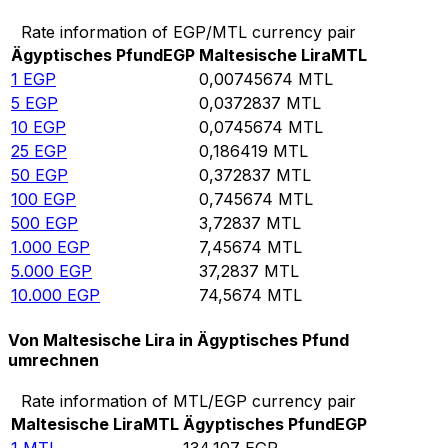
Rate information of EGP/MTL currency pair
Ägyptisches Pfund
EGP
Maltesische Lira
MTL
1
EGP
0,00745674
MTL
5
EGP
0,0372837
MTL
10
EGP
0,0745674
MTL
25
EGP
0,186419
MTL
50
EGP
0,372837
MTL
100
EGP
0,745674
MTL
500
EGP
3,72837
MTL
1.000
EGP
7,45674
MTL
5.000
EGP
37,2837
MTL
10.000
EGP
74,5674
MTL
Von Maltesische Lira in Ägyptisches Pfund
umrechnen
Rate information of MTL/EGP currency pair
Maltesische Lira
MTL
Ägyptisches Pfund
EGP
1
MTL
134,107
EGP