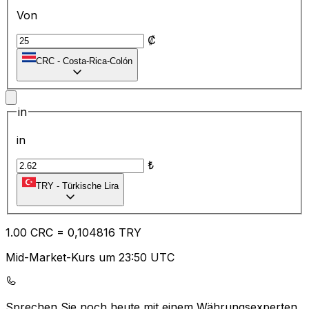
Von
₡
CRC
-
Costa-Rica-Colón
in
in
₺
TRY
-
Türkische Lira
1.00
CRC
=
0,
104816
TRY
Mid-Market-Kurs um 23:50 UTC
Sprechen Sie noch heute mit einem Währungsexperten.