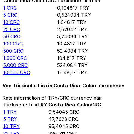
Costa-Rica-Colón
CRC
Türkische Lira
TRY
1
CRC
0,104817
TRY
5
CRC
0,524084
TRY
10
CRC
1,04817
TRY
25
CRC
2,62042
TRY
50
CRC
5,24084
TRY
100
CRC
10,4817
TRY
500
CRC
52,4084
TRY
1.000
CRC
104,817
TRY
5.000
CRC
524,084
TRY
10.000
CRC
1.048,17
TRY
Von Türkische Lira in Costa-Rica-Colón umrechnen
Rate information of TRY/CRC currency pair
Türkische Lira
TRY
Costa-Rica-Colón
CRC
1
TRY
9,54045
CRC
5
TRY
47,7023
CRC
10
TRY
95,4045
CRC
25
TRY
238,511
CRC