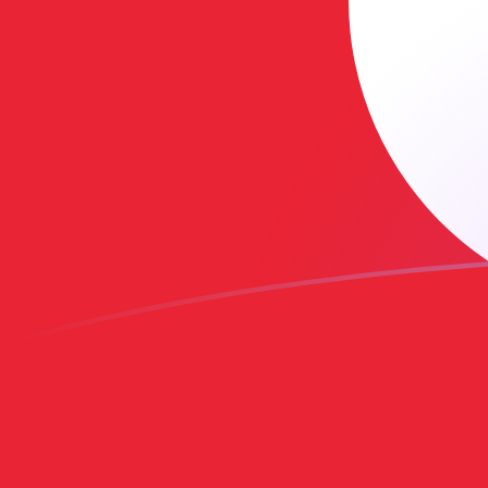
ARS zu TRY heutige Wechselkurse
Von Argentinischer Peso in Türkische Lira umrechnen
Rate information of ARS/TRY currency pair
Argentinischer Peso
ARS
Türkische Lira
TRY
1
ARS
0,0318076
TRY
5
ARS
0,159038
TRY
10
ARS
0,318076
TRY
25
ARS
0,795191
TRY
50
ARS
1,59038
TRY
100
ARS
3,18076
TRY
500
ARS
15,9038
TRY
1.000
ARS
31,8076
TRY
5.000
ARS
159,038
TRY
10.000
ARS
318,076
TRY
Von Türkische Lira in Argentinischer Peso umrechnen