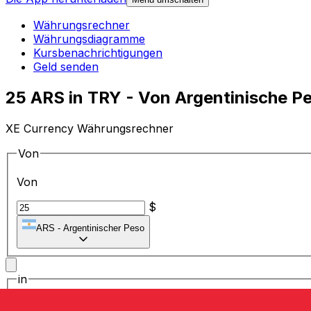
Währungsrechner
Währungsdiagramme
Kursbenachrichtigungen
Geld senden
25 ARS in TRY - Von Argentinische P
XE Currency Währungsrechner
Von
Von
$
ARS
-
Argentinischer Peso
in
in