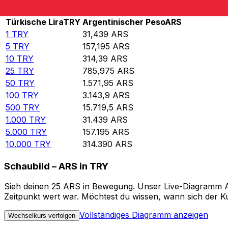
Rate information of TRY/ARS currency pair
Türkische Lira
TRY
Argentinischer Peso
ARS
1
TRY
31,439
ARS
5
TRY
157,195
ARS
10
TRY
314,39
ARS
25
TRY
785,975
ARS
50
TRY
1.571,95
ARS
100
TRY
3.143,9
ARS
500
TRY
15.719,5
ARS
1.000
TRY
31.439
ARS
5.000
TRY
157.195
ARS
10.000
TRY
314.390
ARS
Schaubild – ARS in TRY
Sieh deinen 25 ARS in Bewegung. Unser Live-Diagramm ARS
Zeitpunkt wert war. Möchtest du wissen, wann sich der Ku
Vollständiges Diagramm anzeigen
Wechselkurs verfolgen