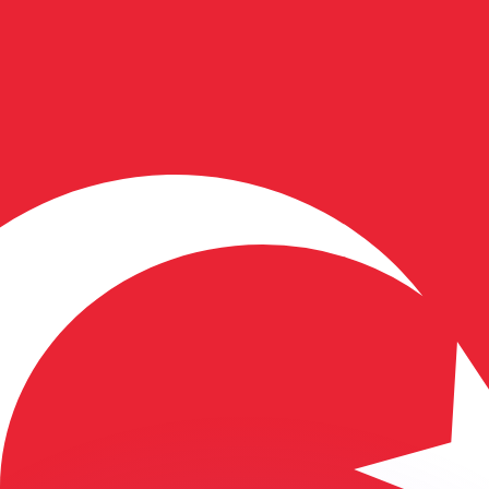
Wir schlagen Konkurrenzkurse.
ies dient nur zu Informationszwecken. Diesen Kurs erhalt
annst?