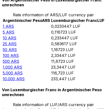
Von Argentinischer Peso in Luxemburgischer Franc
umrechnen
Rate information of ARS/LUF currency pair
Argentinischer Peso
ARS
Luxemburgischer Franc
LUF
1
ARS
0,0233447
LUF
5
ARS
0,116723
LUF
10
ARS
0,233447
LUF
25
ARS
0,583617
LUF
50
ARS
1,16723
LUF
100
ARS
2,33447
LUF
500
ARS
11,6723
LUF
1.000
ARS
23,3447
LUF
5.000
ARS
116,723
LUF
10.000
ARS
233,447
LUF
Von Luxemburgischer Franc in Argentinischer Peso
umrechnen
Rate information of LUF/ARS currency pair