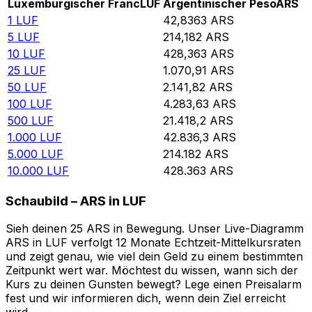
Luxemburgischer Franc
LUF
Argentinischer Peso
ARS
1
LUF
42,8363
ARS
5
LUF
214,182
ARS
10
LUF
428,363
ARS
25
LUF
1.070,91
ARS
50
LUF
2.141,82
ARS
100
LUF
4.283,63
ARS
500
LUF
21.418,2
ARS
1.000
LUF
42.836,3
ARS
5.000
LUF
214.182
ARS
10.000
LUF
428.363
ARS
Schaubild – ARS in LUF
Sieh deinen 25 ARS in Bewegung. Unser Live-Diagramm
ARS in LUF verfolgt 12 Monate Echtzeit-Mittelkursraten
und zeigt genau, wie viel dein Geld zu einem bestimmten
Zeitpunkt wert war. Möchtest du wissen, wann sich der
Kurs zu deinen Gunsten bewegt? Lege einen Preisalarm
fest und wir informieren dich, wenn dein Ziel erreicht