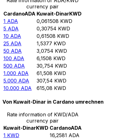
Rate information of ADA/KWD
currency pair
Cardano
ADA
Kuwait-Dinar
KWD
1
ADA
0,061508
KWD
5
ADA
0,30754
KWD
10
ADA
0,61508
KWD
25
ADA
1,5377
KWD
50
ADA
3,0754
KWD
100
ADA
6,1508
KWD
500
ADA
30,754
KWD
1.000
ADA
61,508
KWD
5.000
ADA
307,54
KWD
10.000
ADA
615,08
KWD
Von Kuwait-Dinar in Cardano umrechnen
Rate information of KWD/ADA
currency pair
Kuwait-Dinar
KWD
Cardano
ADA
1
KWD
16,2581
ADA