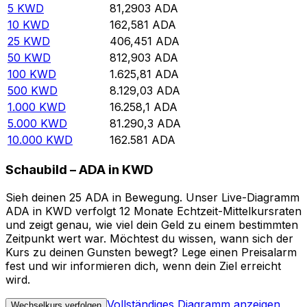
5
KWD
81,2903
ADA
10
KWD
162,581
ADA
25
KWD
406,451
ADA
50
KWD
812,903
ADA
100
KWD
1.625,81
ADA
500
KWD
8.129,03
ADA
1.000
KWD
16.258,1
ADA
5.000
KWD
81.290,3
ADA
10.000
KWD
162.581
ADA
Schaubild – ADA in KWD
Sieh deinen 25 ADA in Bewegung. Unser Live-Diagramm
ADA in KWD verfolgt 12 Monate Echtzeit-Mittelkursraten
und zeigt genau, wie viel dein Geld zu einem bestimmten
Zeitpunkt wert war. Möchtest du wissen, wann sich der
Kurs zu deinen Gunsten bewegt? Lege einen Preisalarm
fest und wir informieren dich, wenn dein Ziel erreicht
wird.
Vollständiges Diagramm anzeigen
Wechselkurs verfolgen