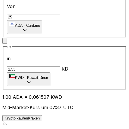
Von
ADA
-
Cardano
in
in
KD
KWD
-
Kuwait-Dinar
1.00
ADA
=
0,
061507
KWD
Mid-Market-Kurs um 07:37 UTC
Krypto kaufenKraken