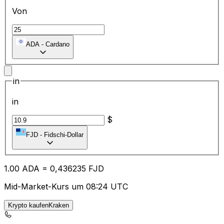
Von
ADA
-
Cardano
in
in
$
FJD
-
Fidschi-Dollar
1.00
ADA
=
0,
436235
FJD
Mid-Market-Kurs um 08:24 UTC
Krypto kaufenKraken