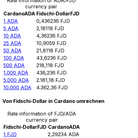
Rate information of ADA/FJD
currency pair
Cardano
ADA
Fidschi-Dollar
FJD
1
ADA
0,436236
FJD
5
ADA
2,18118
FJD
10
ADA
4,36236
FJD
25
ADA
10,9059
FJD
50
ADA
21,8118
FJD
100
ADA
43,6236
FJD
500
ADA
218,118
FJD
1.000
ADA
436,236
FJD
5.000
ADA
2.181,18
FJD
10.000
ADA
4.362,36
FJD
Von Fidschi-Dollar in Cardano umrechnen
Rate information of FJD/ADA
currency pair
Fidschi-Dollar
FJD
Cardano
ADA
1
FJD
2,29234
ADA