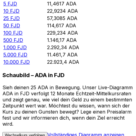
5
FJD
11,4617
ADA
10
FJD
22,9234
ADA
25
FJD
57,3085
ADA
50
FJD
114,617
ADA
100
FJD
229,234
ADA
500
FJD
1.146,17
ADA
1.000
FJD
2.292,34
ADA
5.000
FJD
11.461,7
ADA
10.000
FJD
22.923,4
ADA
Schaubild – ADA in FJD
Sieh deinen 25 ADA in Bewegung. Unser Live-Diagramm
ADA in FJD verfolgt 12 Monate Echtzeit-Mittelkursraten
und zeigt genau, wie viel dein Geld zu einem bestimmten
Zeitpunkt wert war. Möchtest du wissen, wann sich der
Kurs zu deinen Gunsten bewegt? Lege einen Preisalarm
fest und wir informieren dich, wenn dein Ziel erreicht
wird.
Vollständiges Diagramm anzeigen
Wechselkurs verfolgen