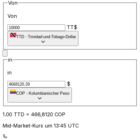
Von
Von
TT$
TTD
-
Trinidad-und-Tobago-Dollar
in
in
$
COP
-
Kolumbianischer Peso
1.00
TTD
=
46
6,8120
COP
Mid-Market-Kurs um 13:45 UTC