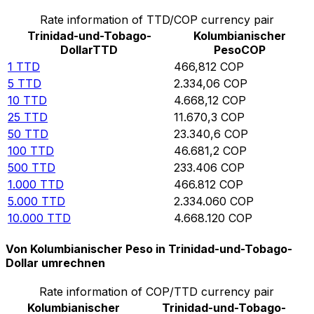
Rate information of TTD/COP currency pair
Trinidad-und-Tobago-
Kolumbianischer
Dollar
TTD
Peso
COP
1
TTD
466,812
COP
5
TTD
2.334,06
COP
10
TTD
4.668,12
COP
25
TTD
11.670,3
COP
50
TTD
23.340,6
COP
100
TTD
46.681,2
COP
500
TTD
233.406
COP
1.000
TTD
466.812
COP
5.000
TTD
2.334.060
COP
10.000
TTD
4.668.120
COP
Von Kolumbianischer Peso in Trinidad-und-Tobago-
Dollar umrechnen
Rate information of COP/TTD currency pair
Kolumbianischer
Trinidad-und-Tobago-