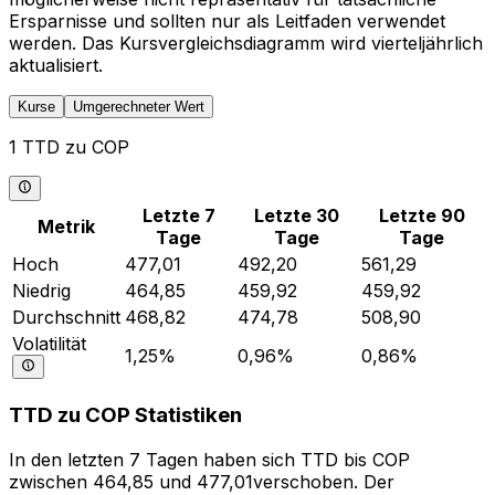
Ersparnisse und sollten nur als Leitfaden verwendet
werden. Das Kursvergleichsdiagramm wird vierteljährlich
aktualisiert.
Kurse
Umgerechneter Wert
1 TTD zu COP
Letzte 7
Letzte 30
Letzte 90
Metrik
Tage
Tage
Tage
Hoch
477,01
492,20
561,29
Niedrig
464,85
459,92
459,92
Durchschnitt
468,82
474,78
508,90
Volatilität
1,25%
0,96%
0,86%
TTD zu COP Statistiken
In den letzten 7 Tagen haben sich TTD bis COP
zwischen 464,85 und 477,01verschoben. Der