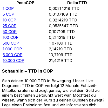
Peso
COP
Dollar
TTD
1
COP
0,00214219
TTD
5
COP
0,0107109
TTD
10
COP
0,0214219
TTD
25
COP
0,0535547
TTD
50
COP
0,107109
TTD
100
COP
0,214219
TTD
500
COP
1,07109
TTD
1.000
COP
2,14219
TTD
5.000
COP
10,7109
TTD
10.000
COP
21,4219
TTD
Schaubild – TTD in COP
Sieh deinen 10.000 TTD in Bewegung. Unser Live-
Diagramm TTD in COP verfolgt 12 Monate Echtzeit-
Mittelkursraten und zeigt genau, wie viel dein Geld zu
einem bestimmten Zeitpunkt wert war. Möchtest du
wissen, wann sich der Kurs zu deinen Gunsten bewegt?
Lege einen Preisalarm fest und wir informieren dich,