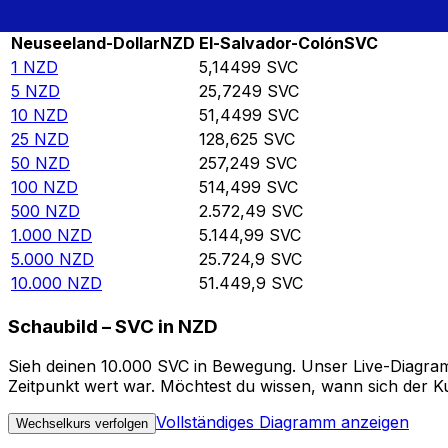
Rate information of NZD/SVC currency pair
Neuseeland-Dollar
NZD
El-Salvador-Colón
SVC
1
NZD
5,14499
SVC
5
NZD
25,7249
SVC
10
NZD
51,4499
SVC
25
NZD
128,625
SVC
50
NZD
257,249
SVC
100
NZD
514,499
SVC
500
NZD
2.572,49
SVC
1.000
NZD
5.144,99
SVC
5.000
NZD
25.724,9
SVC
10.000
NZD
51.449,9
SVC
Schaubild – SVC in NZD
Sieh deinen 10.000 SVC in Bewegung. Unser Live-Diagramm
Zeitpunkt wert war. Möchtest du wissen, wann sich der Ku
Vollständiges Diagramm anzeigen
Wechselkurs verfolgen