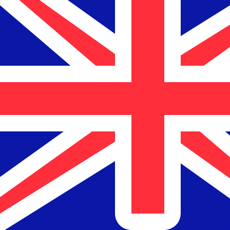
$
NZD
-
Neuseeland-Dollar
1.00
SVC
=
0,
194364
NZD
Mid-Market-Kurs um 04:50 UTC
Sprechen Sie noch heute mit einem Währungsexperten.
Termin für ein Gespräch vereinbaren
Wir verwenden den Mittelkurs für unseren Umrechner. D
Wusstest du, dass du mit Xe Geld ins Ausland schicken k
Melde dich noch heute an