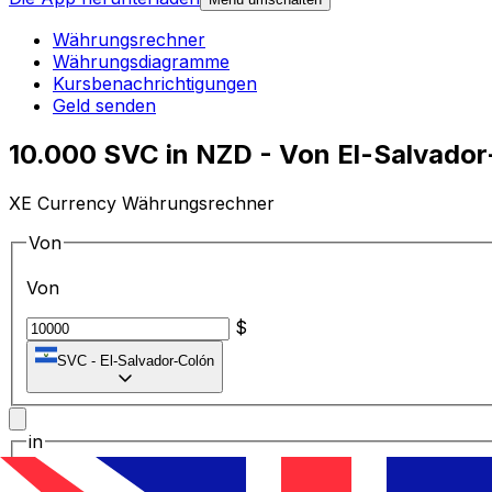
Währungsrechner
Währungsdiagramme
Kursbenachrichtigungen
Geld senden
10.000 SVC in NZD - Von El-Salvado
XE Currency Währungsrechner
Von
Von
$
SVC
-
El-Salvador-Colón
in
in