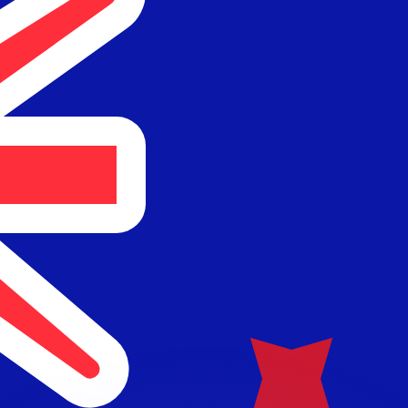
Wir schlagen Konkurrenzkurse.
ies dient nur zu Informationszwecken. Diesen Kurs erhalt
annst?