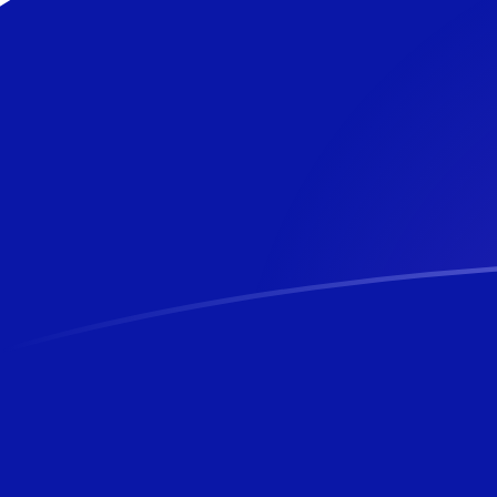
SVC zu NZD heutige Wechselkurse
Von El-Salvador-Colón in Neuseeland-Dollar umrechne
Rate information of SVC/NZD currency pair
El-Salvador-Colón
SVC
Neuseeland-Dollar
NZD
1
SVC
0,194364
NZD
5
SVC
0,97182
NZD
10
SVC
1,94364
NZD
25
SVC
4,8591
NZD
50
SVC
9,7182
NZD
100
SVC
19,4364
NZD
500
SVC
97,182
NZD
1.000
SVC
194,364
NZD
5.000
SVC
971,82
NZD
10.000
SVC
1.943,64
NZD
Von Neuseeland-Dollar in El-Salvador-Colón umrechne