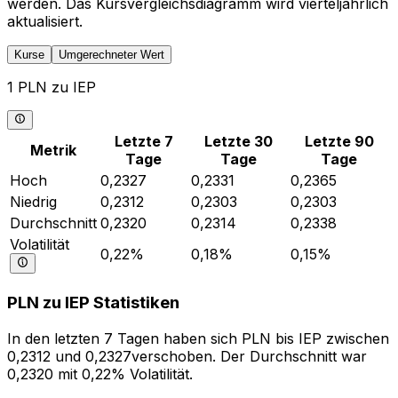
werden. Das Kursvergleichsdiagramm wird vierteljährlich
aktualisiert.
Kurse
Umgerechneter Wert
1 PLN zu IEP
Letzte 7
Letzte 30
Letzte 90
Metrik
Tage
Tage
Tage
Hoch
0,2327
0,2331
0,2365
Niedrig
0,2312
0,2303
0,2303
Durchschnitt
0,2320
0,2314
0,2338
Volatilität
0,22%
0,18%
0,15%
PLN zu IEP Statistiken
In den letzten 7 Tagen haben sich PLN bis IEP zwischen
0,2312 und 0,2327verschoben. Der Durchschnitt war
0,2320 mit 0,22% Volatilität.