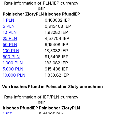
Rate information of PLN/IEP currency
pair
Polnischer Zloty
PLN
Irisches Pfund
IEP
1
PLN
0,183082
IEP
5
PLN
0,915408
IEP
10
PLN
1,83082
IEP
25
PLN
4,57704
IEP
50
PLN
9,15408
IEP
100
PLN
18,3082
IEP
500
PLN
91,5408
IEP
1.000
PLN
183,082
IEP
5.000
PLN
915,408
IEP
10.000
PLN
1.830,82
IEP
Von Irisches Pfund in Polnischer Zloty umrechnen
Rate information of IEP/PLN currency
pair
Irisches Pfund
IEP
Polnischer Zloty
PLN
1
IEP
5,46205
PLN