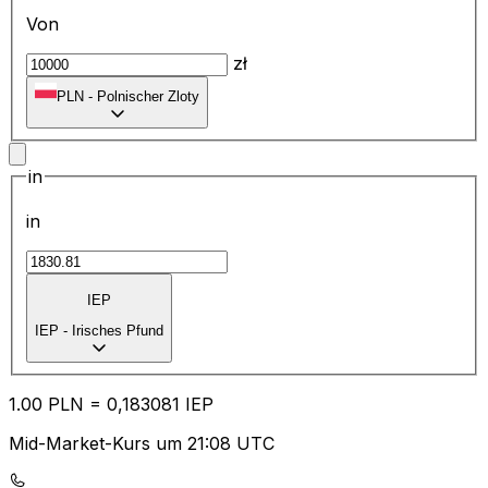
Von
zł
PLN
-
Polnischer Zloty
in
in
IEP
IEP
-
Irisches Pfund
1.00
PLN
=
0,
183081
IEP
Mid-Market-Kurs um 21:08 UTC