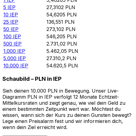
5
IEP
27,3102
PLN
10
IEP
54,6205
PLN
25
IEP
136,551
PLN
50
IEP
273,102
PLN
100
IEP
546,205
PLN
500
IEP
2.731,02
PLN
1.000
IEP
5.462,05
PLN
5.000
IEP
27.310,2
PLN
10.000
IEP
54.620,5
PLN
Schaubild – PLN in IEP
Sieh deinen 10.000 PLN in Bewegung. Unser Live-
Diagramm PLN in IEP verfolgt 12 Monate Echtzeit-
Mittelkursraten und zeigt genau, wie viel dein Geld zu
einem bestimmten Zeitpunkt wert war. Möchtest du
wissen, wann sich der Kurs zu deinen Gunsten bewegt?
Lege einen Preisalarm fest und wir informieren dich,
wenn dein Ziel erreicht wird.