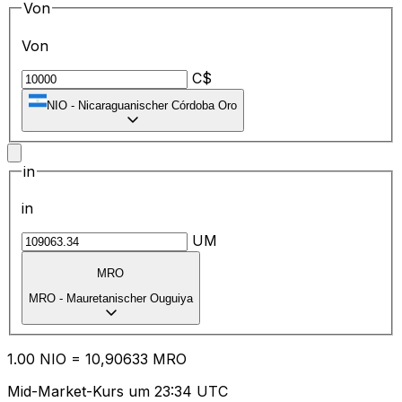
Von
Von
C$
NIO
-
Nicaraguanischer Córdoba Oro
in
in
UM
MRO
MRO
-
Mauretanischer Ouguiya
1.00
NIO
=
10
,90633
MRO
Mid-Market-Kurs um 23:34 UTC