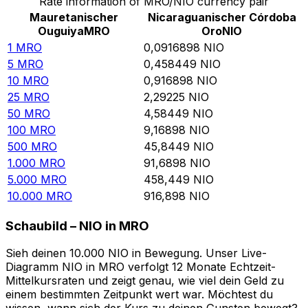
Rate information of MRO/NIO currency pair
Mauretanischer
Nicaraguanischer Córdoba
Ouguiya
MRO
Oro
NIO
1
MRO
0,0916898
NIO
5
MRO
0,458449
NIO
10
MRO
0,916898
NIO
25
MRO
2,29225
NIO
50
MRO
4,58449
NIO
100
MRO
9,16898
NIO
500
MRO
45,8449
NIO
1.000
MRO
91,6898
NIO
5.000
MRO
458,449
NIO
10.000
MRO
916,898
NIO
Schaubild – NIO in MRO
Sieh deinen 10.000 NIO in Bewegung. Unser Live-
Diagramm NIO in MRO verfolgt 12 Monate Echtzeit-
Mittelkursraten und zeigt genau, wie viel dein Geld zu
einem bestimmten Zeitpunkt wert war. Möchtest du