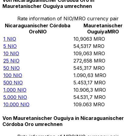
Von Nicaraguanischer Córdoba Oro in
Mauretanischer Ouguiya umrechnen
Rate information of NIO/MRO currency pair
Nicaraguanischer Córdoba
Mauretanischer
Oro
NIO
Ouguiya
MRO
1
NIO
10,9063
MRO
5
NIO
54,5317
MRO
10
NIO
109,063
MRO
25
NIO
272,658
MRO
50
NIO
545,317
MRO
100
NIO
1.090,63
MRO
500
NIO
5.453,17
MRO
1.000
NIO
10.906,3
MRO
5.000
NIO
54.531,7
MRO
10.000
NIO
109.063
MRO
Von Mauretanischer Ouguiya in Nicaraguanischer
Córdoba Oro umrechnen