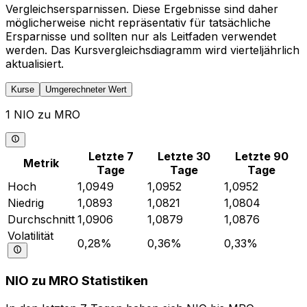
Vergleichsersparnissen. Diese Ergebnisse sind daher
möglicherweise nicht repräsentativ für tatsächliche
Ersparnisse und sollten nur als Leitfaden verwendet
werden. Das Kursvergleichsdiagramm wird vierteljährlich
aktualisiert.
Kurse
Umgerechneter Wert
1 NIO zu MRO
Letzte 7
Letzte 30
Letzte 90
Metrik
Tage
Tage
Tage
Hoch
1,0949
1,0952
1,0952
Niedrig
1,0893
1,0821
1,0804
Durchschnitt
1,0906
1,0879
1,0876
Volatilität
0,28%
0,36%
0,33%
NIO zu MRO Statistiken